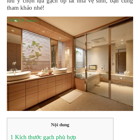
lưu ý chọn lựa gạch ốp lát nhà vệ sinh, bạn cùng
tham khảo nhé!
Nội dung
1
Kích thước gạch phù hợp