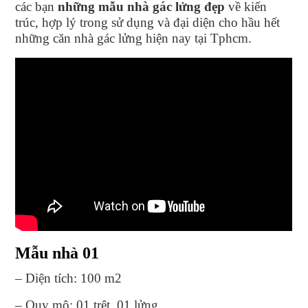
các bạn
những mẫu nhà gác lửng đẹp
về kiến
trúc, hợp lý trong sử dụng và đại diện cho hầu hết
những căn nhà gác lửng hiện nay tại Tphcm.
Mẫu nhà 01
– Diện tích: 100 m2
– Quy mô: 01 trệt, 01 lửng