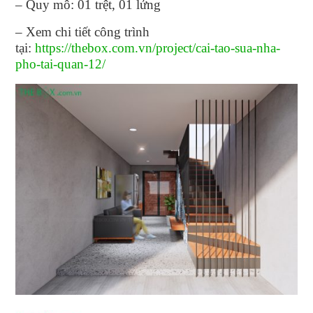
– Quy mô: 01 trệt, 01 lửng
– Xem chi tiết công trình
tại:
https://thebox.com.vn/project/cai-tao-sua-nha-
pho-tai-quan-12/