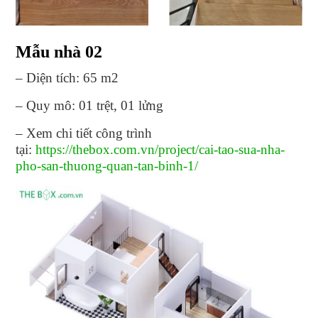
Mẫu nhà 02
– Diện tích: 65 m2
– Quy mô: 01 trệt, 01 lửng
– Xem chi tiết công trình
tại:
https://thebox.com.vn/project/cai-tao-sua-nha-
pho-san-thuong-quan-tan-binh-1/