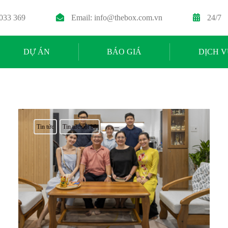
 033 369
Email:
info@thebox.com.vn
24/7
DỰ ÁN
BÁO GIÁ
DỊCH V
Tin tức
Tin tức nội bộ