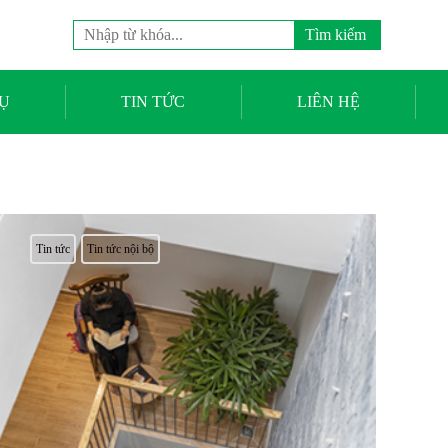
Tìm
kiếm
cho:
Ụ
TIN TỨC
LIÊN HỆ
Tin tức
Tin tức nội bộ