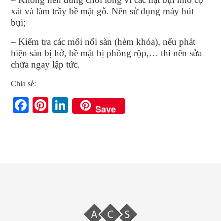
xát và làm trầy bề mặt gỗ. Nên sử dụng máy hút
bụi;
– Kiểm tra các mối nối sàn (hèm khóa), nếu phát
hiện sàn bị hở, bề mặt bị phồng rộp,… thì nên sửa
chữa ngay lập tức.
Chia sẻ:
Facebook
Pinterest
LinkedIn
Save