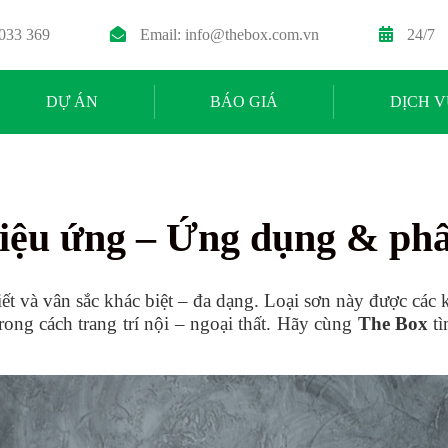
 033 369
Email:
info@thebox.com.vn
24/7
DỰ ÁN
BÁO GIÁ
DỊCH V
iệu ứng – Ứng dụng & phâ
tiết và vân sắc khác biệt – đa dạng. Loại sơn này được các 
rong cách trang trí nội – ngoại thất. Hãy cùng
The Box
tì