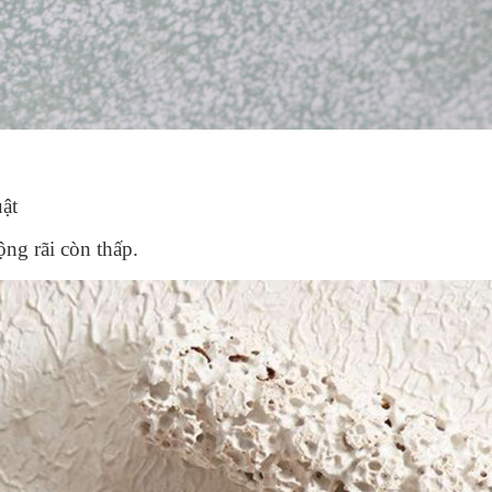
uật
ộng rãi còn thấp.