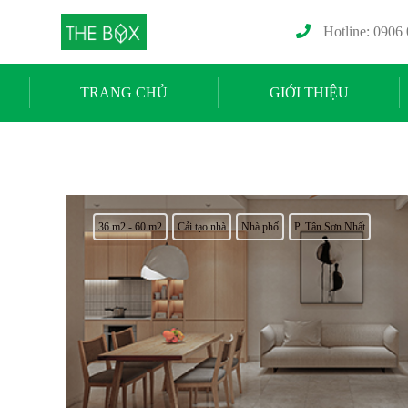
Hotline: 0906
TRANG CHỦ
GIỚI THIỆU
36 m2 - 60 m2
Cải tạo nhà
Nhà phố
P. Tân Sơn Nhất