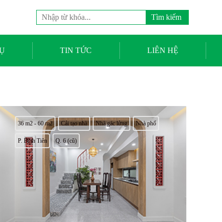
Tìm
kiếm
cho:
Ụ
TIN TỨC
LIÊN HỆ
36 m2 - 60 m2
Cải tạo nhà
Nhà gác lửng
Nhà phố
P. Bình Tiên
Q. 6 (cũ)