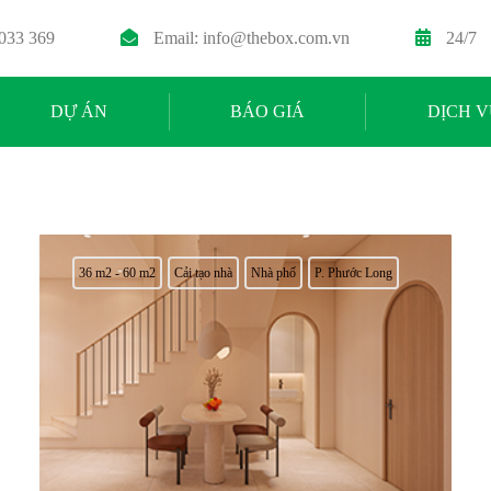
 033 369
Email:
info@thebox.com.vn
24/7
DỰ ÁN
BÁO GIÁ
DỊCH V
36 m2 - 60 m2
Cải tạo nhà
Nhà phố
P. Phước Long