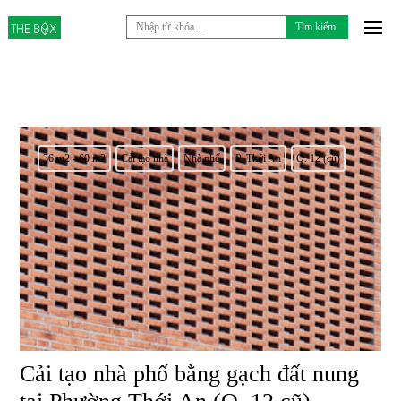
Tìm
kiếm
cho:
36 m2 - 60 m2
Cải tạo nhà
Nhà phố
P. Thới An
Q. 12 (cũ)
Cải tạo nhà phố bằng gạch đất nung