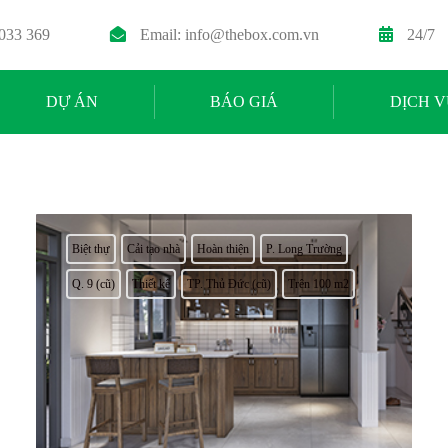
 033 369
Email:
info@thebox.com.vn
24/7
DỰ ÁN
BÁO GIÁ
DỊCH V
Biệt thự
Cải tạo nhà
Hoàn thiện
P. Long Trường
Q. 9 (cũ)
Thiết kế
TP. Thủ Đức (cũ)
Trên 100 m2