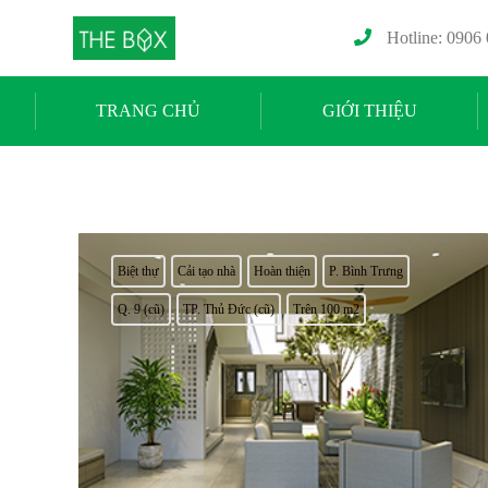
Hotline: 0906
TRANG CHỦ
GIỚI THIỆU
Biệt thự
Cải tạo nhà
Hoàn thiện
P. Bình Trưng
Q. 9 (cũ)
TP. Thủ Đức (cũ)
Trên 100 m2