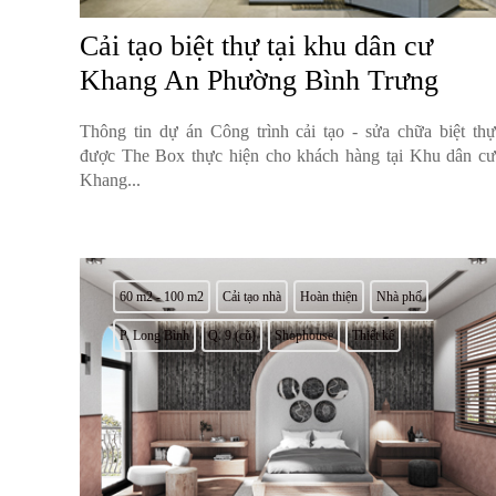
Cải tạo biệt thự tại khu dân cư
Khang An Phường Bình Trưng
Thông tin dự án Công trình cải tạo - sửa chữa biệt thự
được The Box thực hiện cho khách hàng tại Khu dân cư
Khang...
60 m2 - 100 m2
Cải tạo nhà
Hoàn thiện
Nhà phố
P. Long Bình
Q. 9 (cũ)
Shophouse
Thiết kế