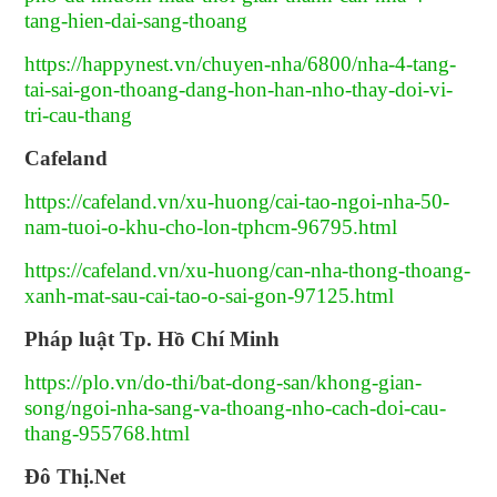
tang-hien-dai-sang-thoang
https://happynest.vn/chuyen-nha/6800/nha-4-tang-
tai-sai-gon-thoang-dang-hon-han-nho-thay-doi-vi-
tri-cau-thang
Cafeland
https://cafeland.vn/xu-huong/cai-tao-ngoi-nha-50-
nam-tuoi-o-khu-cho-lon-tphcm-96795.html
https://cafeland.vn/xu-huong/can-nha-thong-thoang-
xanh-mat-sau-cai-tao-o-sai-gon-97125.html
Pháp luật Tp. Hồ Chí Minh
https://plo.vn/do-thi/bat-dong-san/khong-gian-
song/ngoi-nha-sang-va-thoang-nho-cach-doi-cau-
thang-955768.html
Đô Thị.Net