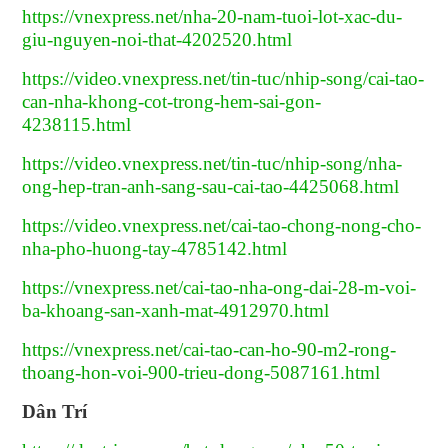
https://vnexpress.net/nha-20-nam-tuoi-lot-xac-du-
giu-nguyen-noi-that-4202520.html
https://video.vnexpress.net/tin-tuc/nhip-song/cai-tao-
can-nha-khong-cot-trong-hem-sai-gon-
4238115.html
https://video.vnexpress.net/tin-tuc/nhip-song/nha-
ong-hep-tran-anh-sang-sau-cai-tao-4425068.html
https://video.vnexpress.net/cai-tao-chong-nong-cho-
nha-pho-huong-tay-4785142.html
https://vnexpress.net/cai-tao-nha-ong-dai-28-m-voi-
ba-khoang-san-xanh-mat-4912970.html
https://vnexpress.net/cai-tao-can-ho-90-m2-rong-
thoang-hon-voi-900-trieu-dong-5087161.html
Dân Trí