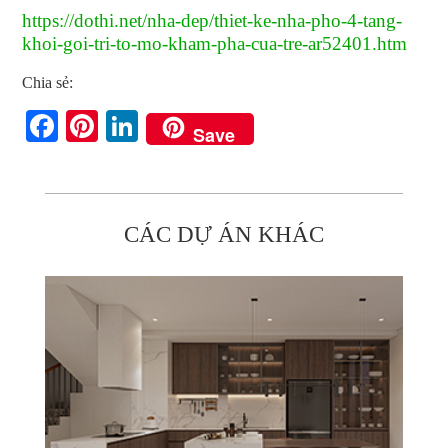
https://dothi.net/nha-dep/thiet-ke-nha-pho-4-tang-
khoi-goi-tri-to-mo-kham-pha-cua-tre-ar52401.htm
Chia sẻ:
Facebook
Pinterest
LinkedIn
Save
CÁC DỰ ÁN KHÁC