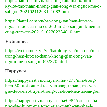
https://dantri.com.vn/bat-dong-san/nha-50-tuoi-cu-
ky-lot-xac-thanh-khong-gian-song-van-nguoi-me-o-
sai-gon-20210211203141082.htm
https://dantri.com.vn/bat-dong-san/man-lot-xac-
ngoan-muc-cua-nha-cu-200-m-2-o-sai-gon-khien-ai-
cung-tram-tro-20210102202254810.htm
Vietnamnet
https://vietnamnet.vn/vn/bat-dong-san/nha-dep/nha-
trong-hem-lot-xac-thanh-khong-gian-song-van-
nguoi-me-o-sai-gon-692370.html
Happynest
https://happynest.vn/chuyen-nha/7273/nha-trong-
hem-50-tuoi-sau-cai-tao-vua-sang-thoang-ma-van-
giu-duoc-net-truyen-thong-cua-hoa-kieu-tai-sai-gon
https://happynest.vn/chuyen-nha/6984/cai-tao-nha-
pho-da-nhuom-mau-thoi-gian-thanh-can-nha-4-