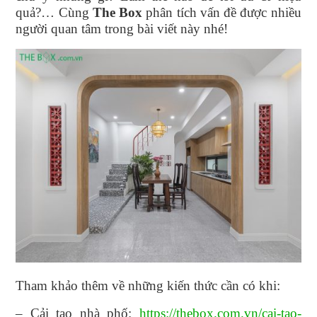
quả?… Cùng
The Box
phân tích vấn đề được nhiều
người quan tâm trong bài viết này nhé!
Tham khảo thêm về những kiến thức cần có khi:
– Cải tạo nhà phố:
https://thebox.com.vn/cai-tao-