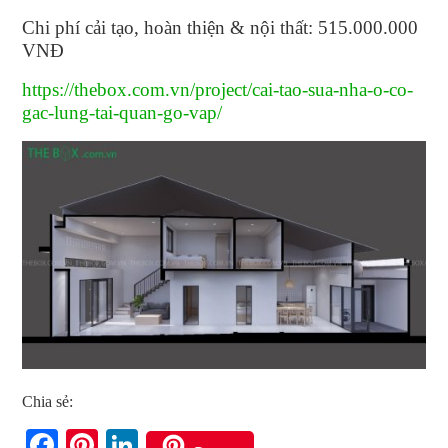
Chi phí cải tạo, hoàn thiện & nội thất: 515.000.000
VNĐ
https://thebox.com.vn/project/cai-tao-sua-nha-o-co-
gac-lung-tai-quan-go-vap/
Chia sẻ:
Facebook
Pinterest
LinkedIn