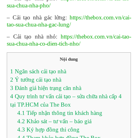
sua-chua-nha-pho/
– Cải tạo nhà gác lửng:
https://thebox.com.vn/cai-
tao-sua-chua-nha-gac-lung/
– Cải tạo nhà nhỏ:
https://thebox.com.vn/cai-tao-
sua-chua-nha-co-dien-tich-nho/
Nội dung
1
Ngân sách cải tạo nhà
2
Ý tưởng cải tạo nhà
3
Đánh giá hiện trạng căn nhà
4
Quy trình tư vấn cải tạo – sửa chữa nhà cấp 4
tại TP.HCM của The Box
4.1
Tiếp nhận thông tin khách hàng
4.2
Khảo sát – tư vấn – báo giá
4.3
Ký hợp đồng thi công
4.4
Tham khảo hợp đồng The Box