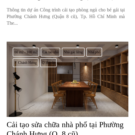
Thông tin dự án Công trình cải tạo phòng ngủ cho bé gái tại
Phường Chánh Hưng (Quận 8 cũ), Tp. Hồ Chí Minh mà
The...
60 m2 - 100 m2
Cải tạo nhà
Nhà gác lửng
Nhà phố
P. Chánh Hưng
Q. 8 (cũ)
Cải tạo sửa chữa nhà phố tại Phường
Chánh Hưng (Q. 8 cũ)