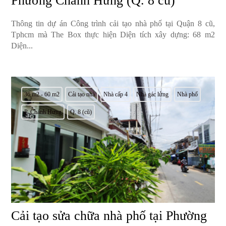
Phường Chánh Hưng (Q. 8 cũ)
Thông tin dự án Công trình cải tạo nhà phố tại Quận 8 cũ,
Tphcm mà The Box thực hiện Diện tích xây dựng: 68 m2
Diện...
36 m2 - 60 m2
Cải tạo nhà
Nhà cấp 4
Nhà gác lửng
Nhà phố
P. Chánh Hưng
Q. 8 (cũ)
Cải tạo sửa chữa nhà phố tại Phường