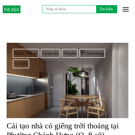
Tìm
kiếm
cho:
60 m2 - 100 m2
Cải tạo nhà
Nhà phố
P. Chánh Hưng
Q. 8 (cũ)
Cải tạo nhà có giếng trời thoáng tại