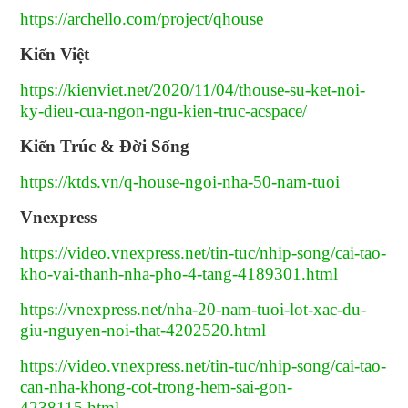
https://archello.com/project/qhouse
Kiến Việt
https://kienviet.net/2020/11/04/thouse-su-ket-noi-
ky-dieu-cua-ngon-ngu-kien-truc-acspace/
Kiến Trúc & Đời Sống
https://ktds.vn/q-house-ngoi-nha-50-nam-tuoi
Vnexpress
https://video.vnexpress.net/tin-tuc/nhip-song/cai-tao-
kho-vai-thanh-nha-pho-4-tang-4189301.html
https://vnexpress.net/nha-20-nam-tuoi-lot-xac-du-
giu-nguyen-noi-that-4202520.html
https://video.vnexpress.net/tin-tuc/nhip-song/cai-tao-
can-nha-khong-cot-trong-hem-sai-gon-
4238115.html