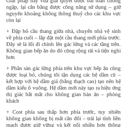
Giải pháp này vừa giải quyết được bài toán chống
ngập, lại cân bằng được công năng sử dụng – giữ
nguyên khoảng không thông thuỷ cho các khu vực
còn lại
+ Đập bỏ cầu thang giữa nhà, chuyển nhà vệ sinh
về phía cuối – lắp đặt một cầu thang mới phía trước.
Đây sẽ là lối đi chính lên gác lửng và các tầng trên.
Không gian bếp ăn do đó cũng rộng rãi và tiện nghi
hơn
+ Phần sàn gác lửng phía trên khu vực bếp ăn cũng
được loại bỏ, chúng tôi tận dụng các hệ dầm cũ –
kết hợp với hệ dầm giả (bằng thạch cao) tạo nên hệ
dầm kiểu ô vuông. Hệ dầm mới này tạo ra hiệu ứng
thị giác bắt mắt cho không gian bàn ăn – phòng
khách
+ Cost phía sau thấp hơn phía trước, tuy nhiên
không gian không bị mất cân đối – trái lại tính liền
mạch được giữ vững và kết nối nhiều hơn thông