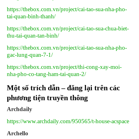
https://thebox.com.vn/project/cai-tao-sua-nha-pho-
tai-quan-binh-thanh/
https://thebox.com.vn/project/cai-tao-sua-chua-biet-
thu-tai-quan-tan-binh/
https://thebox.com.vn/project/cai-tao-sua-nha-pho-
gac-lung-quan-7-1/
https://thebox.com.vn/project/thi-cong-xay-moi-
nha-pho-co-tang-ham-tai-quan-2/
Một số trích dẫn – đăng lại trên các
phương tiện truyền thông
Archdaily
https://www.archdaily.com/950565/t-house-acspace
Archello