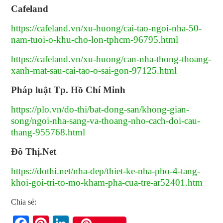
Cafeland
https://cafeland.vn/xu-huong/cai-tao-ngoi-nha-50-
nam-tuoi-o-khu-cho-lon-tphcm-96795.html
https://cafeland.vn/xu-huong/can-nha-thong-thoang-
xanh-mat-sau-cai-tao-o-sai-gon-97125.html
Pháp luật Tp. Hồ Chí Minh
https://plo.vn/do-thi/bat-dong-san/khong-gian-
song/ngoi-nha-sang-va-thoang-nho-cach-doi-cau-
thang-955768.html
Đô Thị.Net
https://dothi.net/nha-dep/thiet-ke-nha-pho-4-tang-
khoi-goi-tri-to-mo-kham-pha-cua-tre-ar52401.htm
Chia sẻ: