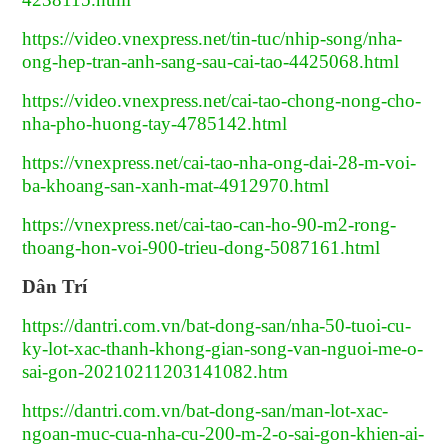
https://video.vnexpress.net/tin-tuc/nhip-song/nha-
ong-hep-tran-anh-sang-sau-cai-tao-4425068.html
https://video.vnexpress.net/cai-tao-chong-nong-cho-
nha-pho-huong-tay-4785142.html
https://vnexpress.net/cai-tao-nha-ong-dai-28-m-voi-
ba-khoang-san-xanh-mat-4912970.html
https://vnexpress.net/cai-tao-can-ho-90-m2-rong-
thoang-hon-voi-900-trieu-dong-5087161.html
Dân Trí
https://dantri.com.vn/bat-dong-san/nha-50-tuoi-cu-
ky-lot-xac-thanh-khong-gian-song-van-nguoi-me-o-
sai-gon-20210211203141082.htm
https://dantri.com.vn/bat-dong-san/man-lot-xac-
ngoan-muc-cua-nha-cu-200-m-2-o-sai-gon-khien-ai-