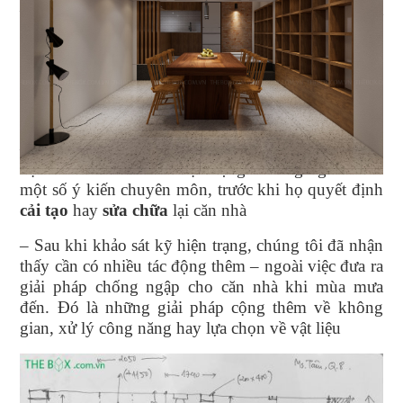
– Hiện trạng là một căn nhà 4 tầng nằm trong một
khu chợ đông đúc trên đường Hoàng Minh Đạo,
Phường Chánh Hưng
(
Quận 8 cũ
), TPHCM. Căn
nhà thường xuyên bị ngập nước khi mùa mưa đến,
hệ quả của việc cost đường được nâng lên trong khi
cost nhà vẫn giữ nguyên.
– Để khắc phục tình trạng này, khách hàng đã liên
hệ
The Box
khảo sát hiện trạng và lắng nghe thêm
một số ý kiến chuyên môn, trước khi họ quyết định
cải tạo
hay
sửa chữa
lại căn nhà
– Sau khi khảo sát kỹ hiện trạng, chúng tôi đã nhận
thấy cần có nhiều tác động thêm – ngoài việc đưa ra
giải pháp chống ngập cho căn nhà khi mùa mưa
đến. Đó là những giải pháp cộng thêm về không
gian, xử lý công năng hay lựa chọn về vật liệu