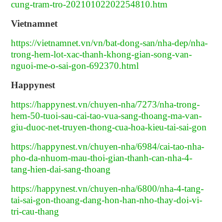
cung-tram-tro-20210102202254810.htm
Vietnamnet
https://vietnamnet.vn/vn/bat-dong-san/nha-dep/nha-
trong-hem-lot-xac-thanh-khong-gian-song-van-
nguoi-me-o-sai-gon-692370.html
Happynest
https://happynest.vn/chuyen-nha/7273/nha-trong-
hem-50-tuoi-sau-cai-tao-vua-sang-thoang-ma-van-
giu-duoc-net-truyen-thong-cua-hoa-kieu-tai-sai-gon
https://happynest.vn/chuyen-nha/6984/cai-tao-nha-
pho-da-nhuom-mau-thoi-gian-thanh-can-nha-4-
tang-hien-dai-sang-thoang
https://happynest.vn/chuyen-nha/6800/nha-4-tang-
tai-sai-gon-thoang-dang-hon-han-nho-thay-doi-vi-
tri-cau-thang