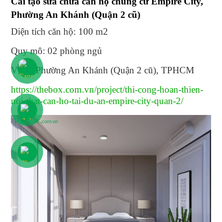
Cải tạo sửa chữa căn hộ chung cư Empire City,
Phường An Khánh (Quận 2 cũ)
Diện tích căn hộ: 100 m2
Quy mô: 02 phòng ngủ
Vị trí: Phường An Khánh (Quận 2 cũ), TPHCM
https://thebox.com.vn/project/thi-cong-hoan-thien-
noi-that-can-ho-tai-du-an-empire-city-quan-2/