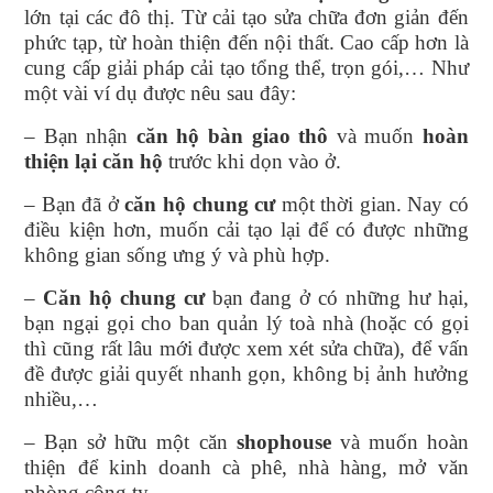
lớn tại các đô thị. Từ cải tạo sửa chữa đơn giản đến
phức tạp, từ hoàn thiện đến nội thất. Cao cấp hơn là
cung cấp giải pháp cải tạo tổng thể, trọn gói,… Như
một vài ví dụ được nêu sau đây:
– Bạn nhận
căn hộ bàn giao thô
và muốn
hoàn
thiện lại căn hộ
trước khi dọn vào ở.
– Bạn đã ở
căn hộ chung cư
một thời gian. Nay có
điều kiện hơn, muốn cải tạo lại để có được những
không gian sống ưng ý và phù hợp.
–
Căn hộ chung cư
bạn đang ở có những hư hại,
bạn ngại gọi cho ban quản lý toà nhà (hoặc có gọi
thì cũng rất lâu mới được xem xét sửa chữa), để vấn
đề được giải quyết nhanh gọn, không bị ảnh hưởng
nhiều,…
– Bạn sở hữu một căn
shophouse
và muốn hoàn
thiện để kinh doanh cà phê, nhà hàng, mở văn
phòng công ty,…