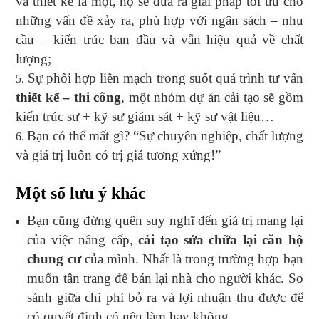
và thiết kế là một, họ sẽ đưa ra giải pháp tối ưu cho
những vấn đề xảy ra, phù hợp với ngân sách – nhu
cầu – kiến trúc ban đầu và vẫn hiệu quả về chất
lượng;
Sự phối hợp liền mạch trong suốt quá trình tư vấn
thiết kế – thi công
, một nhóm dự án cải tạo sẽ gồm
kiến trúc sư + kỹ sư giám sát + kỹ sư vật liệu…
Bạn có thể mất gì? “Sự chuyên nghiệp, chất lượng
và giá trị luôn có trị giá tương xứng!”
Một số lưu ý khác
Bạn cũng đừng quên suy nghĩ đến giá trị mang lại
của việc nâng cấp,
cải tạo sửa chữa lại căn hộ
chung cư
của mình. Nhất là trong trường hợp bạn
muốn tân trang để bán lại nhà cho người khác. So
sánh giữa chi phí bỏ ra và lợi nhuận thu được để
có quyết định có nên làm hay không.