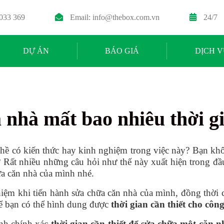
 033 369
Email:
info@thebox.com.vn
24/7
DỰ ÁN
BÁO GIÁ
DỊCH V
 nhà mất bao nhiêu thời g
hề có kiến thức hay kinh nghiệm trong việc này? Bạn kh
? Rất nhiều những câu hỏi như thế này xuất hiện trong đ
ữa căn nhà của mình nhé.
hiệm khi tiến hành sửa chữa căn nhà của mình, đồng thời 
để bạn có thể hình dung được
thời gian cần thiết cho côn
ính chính xác
thời gian cần thiết để sửa chữa một căn n