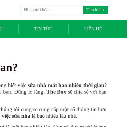
Tìm
kiếm
cho:
Ụ
TIN TỨC
LIÊN HỆ
ian?
ông biết việc
sửa nhà mất bao nhiêu thời gian
?
ầu bạn. Đừng lo lắng,
The Box
sẽ chia sẻ với bạn
chúng tôi cũng sẽ cung cấp một số thông tin hữu
g việc sửa nhà
là bao nhiêu lâu nhé.
hà
là mất bao nhiêu lâu. Con số đưa ra chỉ là áng