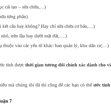
ục cải tạo – sửa chữa,…)
chữa từng phần)
ổi kết cấu hay không? Hay chỉ sửa chữa cơ bản,…)
 nhỏ, trên lầu hay dưới mặt đất,….)
ụ thuộc vào các yếu tố khác: ban quản lý, khu dân cư,…)
 ước tính được
thời gian tương đối chính xác dành cho v
 biểu mà chúng tôi đã thi công để các bạn có thể
ước tín
Quận 7