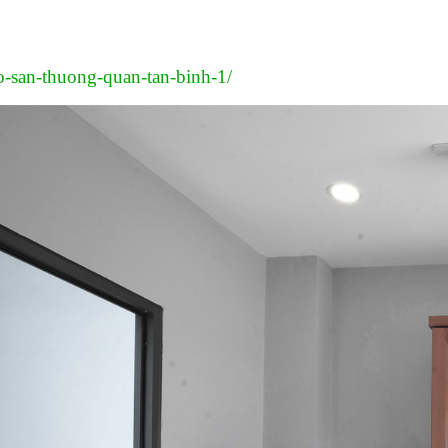
ho-san-thuong-quan-tan-binh-1/