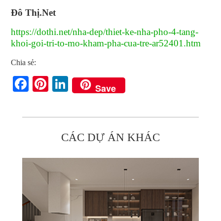
Đô Thị.Net
https://dothi.net/nha-dep/thiet-ke-nha-pho-4-tang-
khoi-goi-tri-to-mo-kham-pha-cua-tre-ar52401.htm
Chia sẻ:
Facebook
Pinterest
LinkedIn
Save
CÁC DỰ ÁN KHÁC