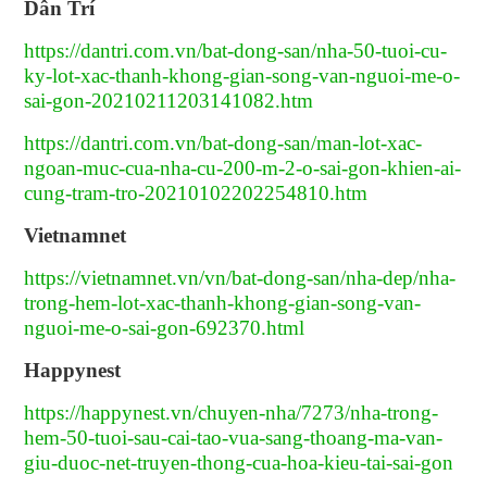
Dân Trí
https://dantri.com.vn/bat-dong-san/nha-50-tuoi-cu-
ky-lot-xac-thanh-khong-gian-song-van-nguoi-me-o-
sai-gon-20210211203141082.htm
https://dantri.com.vn/bat-dong-san/man-lot-xac-
ngoan-muc-cua-nha-cu-200-m-2-o-sai-gon-khien-ai-
cung-tram-tro-20210102202254810.htm
Vietnamnet
https://vietnamnet.vn/vn/bat-dong-san/nha-dep/nha-
trong-hem-lot-xac-thanh-khong-gian-song-van-
nguoi-me-o-sai-gon-692370.html
Happynest
https://happynest.vn/chuyen-nha/7273/nha-trong-
hem-50-tuoi-sau-cai-tao-vua-sang-thoang-ma-van-
giu-duoc-net-truyen-thong-cua-hoa-kieu-tai-sai-gon