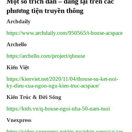
Một số trích dẫn – đăng lại trên các
phương tiện truyền thông
Archdaily
https://www.archdaily.com/950565/t-house-acspace
Archello
https://archello.com/project/qhouse
Kiến Việt
https://kienviet.net/2020/11/04/thouse-su-ket-noi-
ky-dieu-cua-ngon-ngu-kien-truc-acspace/
Kiến Trúc & Đời Sống
https://ktds.vn/q-house-ngoi-nha-50-nam-tuoi
Vnexpress
https://video.vnexpress.net/tin-tuc/nhip-song/cai-tao-