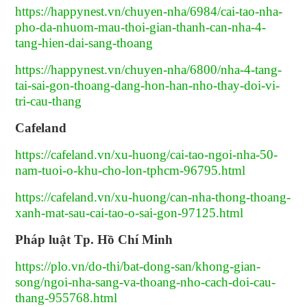
https://happynest.vn/chuyen-nha/6984/cai-tao-nha-
pho-da-nhuom-mau-thoi-gian-thanh-can-nha-4-
tang-hien-dai-sang-thoang
https://happynest.vn/chuyen-nha/6800/nha-4-tang-
tai-sai-gon-thoang-dang-hon-han-nho-thay-doi-vi-
tri-cau-thang
Cafeland
https://cafeland.vn/xu-huong/cai-tao-ngoi-nha-50-
nam-tuoi-o-khu-cho-lon-tphcm-96795.html
https://cafeland.vn/xu-huong/can-nha-thong-thoang-
xanh-mat-sau-cai-tao-o-sai-gon-97125.html
Pháp luật Tp. Hồ Chí Minh
https://plo.vn/do-thi/bat-dong-san/khong-gian-
song/ngoi-nha-sang-va-thoang-nho-cach-doi-cau-
thang-955768.html