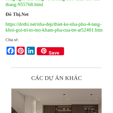
thang-955768.html
Đô Thị.Net
https://dothi.net/nha-dep/thiet-ke-nha-pho-4-tang-
khoi-goi-tri-to-mo-kham-pha-cua-tre-ar52401.htm
Chia sẻ:
Facebook
Pinterest
LinkedIn
Save
CÁC DỰ ÁN KHÁC