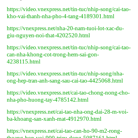
https://video.vnexpress.net/tin-tuc/nhip-song/cai-tao-
kho-vai-thanh-nha-pho-4-tang-4189301.html
https://vnexpress.net/nha-20-nam-tuoi-lot-xac-du-
giu-nguyen-noi-that-4202520.html
https://video.vnexpress.net/tin-tuc/nhip-song/cai-tao-
can-nha-khong-cot-trong-hem-sai-gon-
4238115.html
https://video.vnexpress.net/tin-tuc/nhip-song/nha-
ong-hep-tran-anh-sang-sau-cai-tao-4425068.html
https://video.vnexpress.net/cai-tao-chong-nong-cho-
nha-pho-huong-tay-4785142.html
https://vnexpress.net/cai-tao-nha-ong-dai-28-m-voi-
ba-khoang-san-xanh-mat-4912970.html
https://vnexpress.net/cai-tao-can-ho-90-m2-rong-
thoang-hon-voi-900-trieu-dong-5087161.html