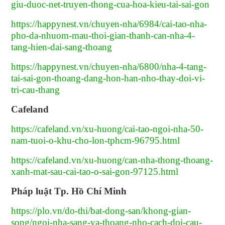
giu-duoc-net-truyen-thong-cua-hoa-kieu-tai-sai-gon
https://happynest.vn/chuyen-nha/6984/cai-tao-nha-
pho-da-nhuom-mau-thoi-gian-thanh-can-nha-4-
tang-hien-dai-sang-thoang
https://happynest.vn/chuyen-nha/6800/nha-4-tang-
tai-sai-gon-thoang-dang-hon-han-nho-thay-doi-vi-
tri-cau-thang
Cafeland
https://cafeland.vn/xu-huong/cai-tao-ngoi-nha-50-
nam-tuoi-o-khu-cho-lon-tphcm-96795.html
https://cafeland.vn/xu-huong/can-nha-thong-thoang-
xanh-mat-sau-cai-tao-o-sai-gon-97125.html
Pháp luật Tp. Hồ Chí Minh
https://plo.vn/do-thi/bat-dong-san/khong-gian-
song/ngoi-nha-sang-va-thoang-nho-cach-doi-cau-