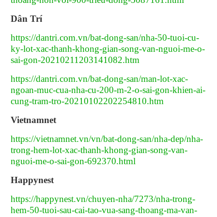
Dân Trí
https://dantri.com.vn/bat-dong-san/nha-50-tuoi-cu-
ky-lot-xac-thanh-khong-gian-song-van-nguoi-me-o-
sai-gon-20210211203141082.htm
https://dantri.com.vn/bat-dong-san/man-lot-xac-
ngoan-muc-cua-nha-cu-200-m-2-o-sai-gon-khien-ai-
cung-tram-tro-20210102202254810.htm
Vietnamnet
https://vietnamnet.vn/vn/bat-dong-san/nha-dep/nha-
trong-hem-lot-xac-thanh-khong-gian-song-van-
nguoi-me-o-sai-gon-692370.html
Happynest
https://happynest.vn/chuyen-nha/7273/nha-trong-
hem-50-tuoi-sau-cai-tao-vua-sang-thoang-ma-van-