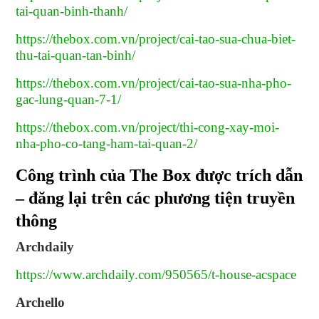
tai-quan-binh-thanh/
https://thebox.com.vn/project/cai-tao-sua-chua-biet-
thu-tai-quan-tan-binh/
https://thebox.com.vn/project/cai-tao-sua-nha-pho-
gac-lung-quan-7-1/
https://thebox.com.vn/project/thi-cong-xay-moi-
nha-pho-co-tang-ham-tai-quan-2/
Công trình của The Box được trích dẫn
– đăng lại trên các phương tiện truyền
thông
Archdaily
https://www.archdaily.com/950565/t-house-acspace
Archello