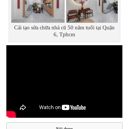
Cải tạo sửa chữa nhà cũ 50 năm tuổi tại Quận
6, Tphcm
Nội dung