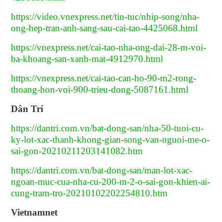
https://video.vnexpress.net/tin-tuc/nhip-song/nha-
ong-hep-tran-anh-sang-sau-cai-tao-4425068.html
https://vnexpress.net/cai-tao-nha-ong-dai-28-m-voi-
ba-khoang-san-xanh-mat-4912970.html
https://vnexpress.net/cai-tao-can-ho-90-m2-rong-
thoang-hon-voi-900-trieu-dong-5087161.html
Dân Trí
https://dantri.com.vn/bat-dong-san/nha-50-tuoi-cu-
ky-lot-xac-thanh-khong-gian-song-van-nguoi-me-o-
sai-gon-20210211203141082.htm
https://dantri.com.vn/bat-dong-san/man-lot-xac-
ngoan-muc-cua-nha-cu-200-m-2-o-sai-gon-khien-ai-
cung-tram-tro-20210102202254810.htm
Vietnamnet