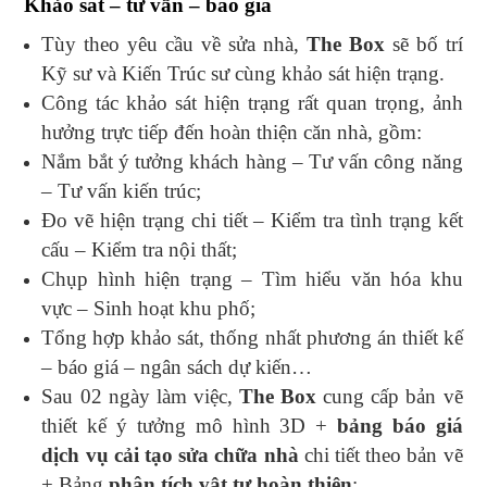
Khảo sát – tư vấn – báo giá
Tùy theo yêu cầu về sửa nhà,
The Box
sẽ bố trí
Kỹ sư và Kiến Trúc sư cùng khảo sát hiện trạng.
Công tác khảo sát hiện trạng rất quan trọng, ảnh
hưởng trực tiếp đến hoàn thiện căn nhà, gồm:
Nắm bắt ý tưởng khách hàng – Tư vấn công năng
– Tư vấn kiến trúc;
Đo vẽ hiện trạng chi tiết – Kiểm tra tình trạng kết
cấu – Kiểm tra nội thất;
Chụp hình hiện trạng – Tìm hiểu văn hóa khu
vực – Sinh hoạt khu phố;
Tổng hợp khảo sát, thống nhất phương án thiết kế
– báo giá – ngân sách dự kiến…
Sau 02 ngày làm việc,
The Box
cung cấp bản vẽ
thiết kế ý tưởng mô hình 3D +
bảng báo giá
dịch vụ cải tạo sửa chữa nhà
chi tiết theo bản vẽ
+ Bảng
phân tích vật tư hoàn thiện
;