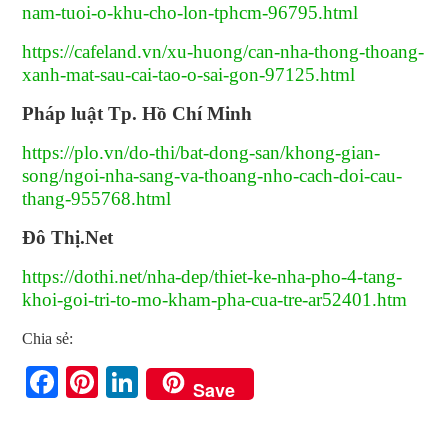
nam-tuoi-o-khu-cho-lon-tphcm-96795.html
https://cafeland.vn/xu-huong/can-nha-thong-thoang-
xanh-mat-sau-cai-tao-o-sai-gon-97125.html
Pháp luật Tp. Hồ Chí Minh
https://plo.vn/do-thi/bat-dong-san/khong-gian-
song/ngoi-nha-sang-va-thoang-nho-cach-doi-cau-
thang-955768.html
Đô Thị.Net
https://dothi.net/nha-dep/thiet-ke-nha-pho-4-tang-
khoi-goi-tri-to-mo-kham-pha-cua-tre-ar52401.htm
Chia sẻ:
Facebook
Pinterest
LinkedIn
Save