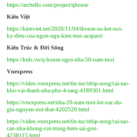
https://archello.com/project/qhouse
Kiến Việt
https://kienviet.net/2020/11/04/thouse-su-ket-noi-
ky-dieu-cua-ngon-ngu-kien-truc-acspace/
Kiến Trúc & Đời Sống
https://ktds.vn/q-house-ngoi-nha-50-nam-tuoi
Vnexpress
https://video.vnexpress.net/tin-tuc/nhip-song/cai-tao-
kho-vai-thanh-nha-pho-4-tang-4189301.html
https://vnexpress.net/nha-20-nam-tuoi-lot-xac-du-
giu-nguyen-noi-that-4202520.html
https://video.vnexpress.net/tin-tuc/nhip-song/cai-tao-
can-nha-khong-cot-trong-hem-sai-gon-
4238115.html