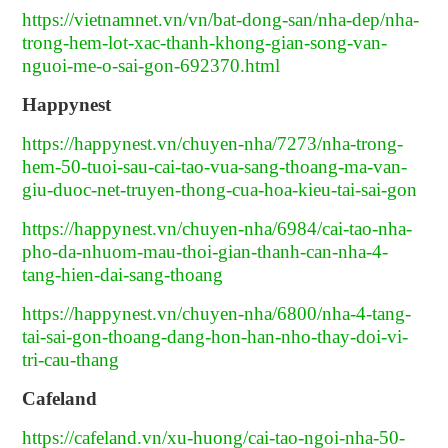
https://vietnamnet.vn/vn/bat-dong-san/nha-dep/nha-
trong-hem-lot-xac-thanh-khong-gian-song-van-
nguoi-me-o-sai-gon-692370.html
Happynest
https://happynest.vn/chuyen-nha/7273/nha-trong-
hem-50-tuoi-sau-cai-tao-vua-sang-thoang-ma-van-
giu-duoc-net-truyen-thong-cua-hoa-kieu-tai-sai-gon
https://happynest.vn/chuyen-nha/6984/cai-tao-nha-
pho-da-nhuom-mau-thoi-gian-thanh-can-nha-4-
tang-hien-dai-sang-thoang
https://happynest.vn/chuyen-nha/6800/nha-4-tang-
tai-sai-gon-thoang-dang-hon-han-nho-thay-doi-vi-
tri-cau-thang
Cafeland
https://cafeland.vn/xu-huong/cai-tao-ngoi-nha-50-