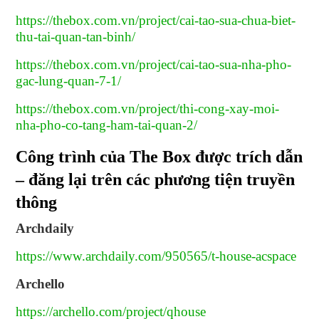
https://thebox.com.vn/project/cai-tao-sua-chua-biet-
thu-tai-quan-tan-binh/
https://thebox.com.vn/project/cai-tao-sua-nha-pho-
gac-lung-quan-7-1/
https://thebox.com.vn/project/thi-cong-xay-moi-
nha-pho-co-tang-ham-tai-quan-2/
Công trình của The Box được trích dẫn
– đăng lại trên các phương tiện truyền
thông
Archdaily
https://www.archdaily.com/950565/t-house-acspace
Archello
https://archello.com/project/qhouse