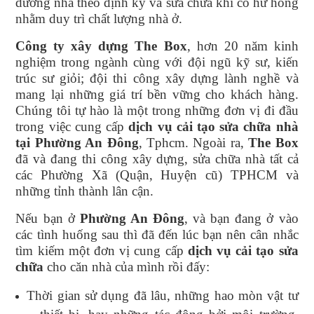
dưỡng nhà theo định kỳ và sửa chữa khi có hư hỏng
nhằm duy trì chất lượng nhà ở.
Công ty xây dựng The Box
, hơn 20 năm kinh
nghiệm trong ngành cùng với đội ngũ kỹ sư, kiến
trúc sư giỏi; đội thi công xây dựng lành nghề và
mang lại những giá trí bền vững cho khách hàng.
Chúng tôi tự hào là một trong những đơn vị đi đầu
trong việc cung cấp
dịch vụ cải tạo sửa chữa nhà
tại Phường An Đông
, Tphcm. Ngoài ra,
The Box
đã và đang thi công xây dựng, sửa chữa nhà tất cả
các Phường Xã (Quận, Huyện cũ) TPHCM và
những tỉnh thành lân cận.
Nếu bạn ở
Phường An Đông
, và bạn đang ở vào
các tình huống sau thì đã đến lúc bạn nên cân nhắc
tìm kiếm một đơn vị cung cấp
dịch vụ cải tạo sửa
chữa
cho căn nhà của mình rồi đấy:
Thời gian sử dụng đã lâu, những hao mòn vật tư