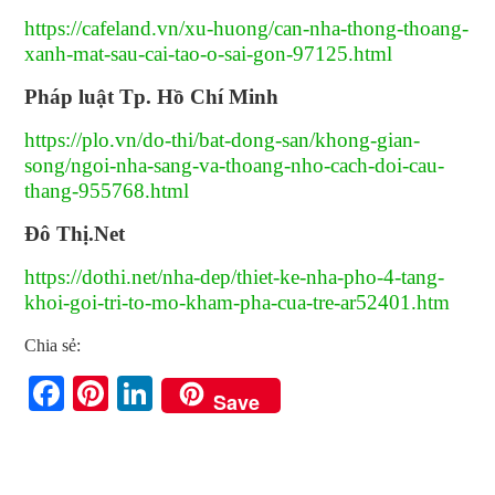
https://cafeland.vn/xu-huong/can-nha-thong-thoang-
xanh-mat-sau-cai-tao-o-sai-gon-97125.html
Pháp luật Tp. Hồ Chí Minh
https://plo.vn/do-thi/bat-dong-san/khong-gian-
song/ngoi-nha-sang-va-thoang-nho-cach-doi-cau-
thang-955768.html
Đô Thị.Net
https://dothi.net/nha-dep/thiet-ke-nha-pho-4-tang-
khoi-goi-tri-to-mo-kham-pha-cua-tre-ar52401.htm
Chia sẻ:
Facebook
Pinterest
LinkedIn
Save