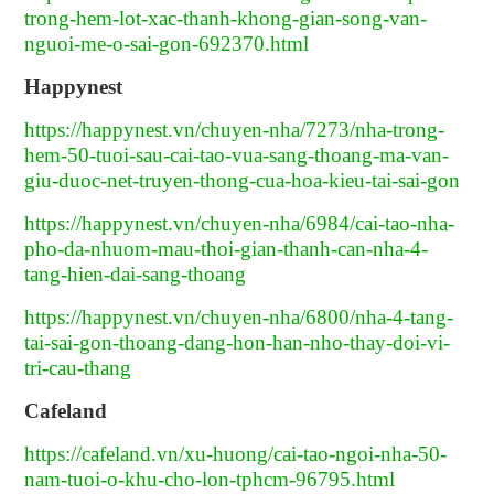
trong-hem-lot-xac-thanh-khong-gian-song-van-
nguoi-me-o-sai-gon-692370.html
Happynest
https://happynest.vn/chuyen-nha/7273/nha-trong-
hem-50-tuoi-sau-cai-tao-vua-sang-thoang-ma-van-
giu-duoc-net-truyen-thong-cua-hoa-kieu-tai-sai-gon
https://happynest.vn/chuyen-nha/6984/cai-tao-nha-
pho-da-nhuom-mau-thoi-gian-thanh-can-nha-4-
tang-hien-dai-sang-thoang
https://happynest.vn/chuyen-nha/6800/nha-4-tang-
tai-sai-gon-thoang-dang-hon-han-nho-thay-doi-vi-
tri-cau-thang
Cafeland
https://cafeland.vn/xu-huong/cai-tao-ngoi-nha-50-
nam-tuoi-o-khu-cho-lon-tphcm-96795.html