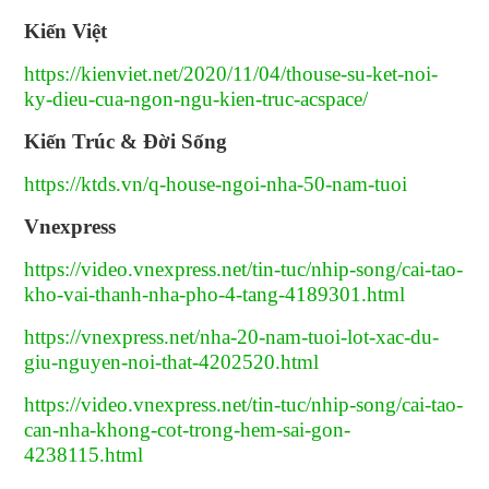
Kiến Việt
https://kienviet.net/2020/11/04/thouse-su-ket-noi-
ky-dieu-cua-ngon-ngu-kien-truc-acspace/
Kiến Trúc & Đời Sống
https://ktds.vn/q-house-ngoi-nha-50-nam-tuoi
Vnexpress
https://video.vnexpress.net/tin-tuc/nhip-song/cai-tao-
kho-vai-thanh-nha-pho-4-tang-4189301.html
https://vnexpress.net/nha-20-nam-tuoi-lot-xac-du-
giu-nguyen-noi-that-4202520.html
https://video.vnexpress.net/tin-tuc/nhip-song/cai-tao-
can-nha-khong-cot-trong-hem-sai-gon-
4238115.html