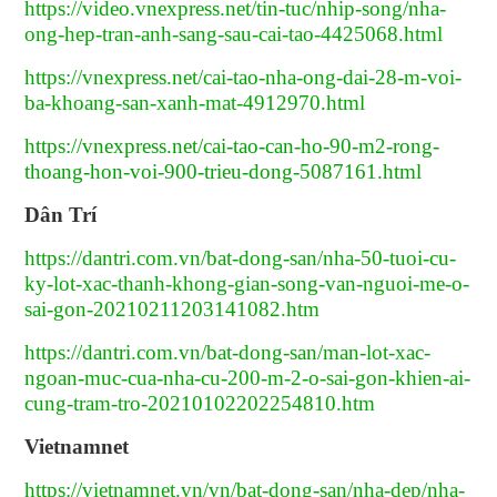
https://video.vnexpress.net/tin-tuc/nhip-song/nha-
ong-hep-tran-anh-sang-sau-cai-tao-4425068.html
https://vnexpress.net/cai-tao-nha-ong-dai-28-m-voi-
ba-khoang-san-xanh-mat-4912970.html
https://vnexpress.net/cai-tao-can-ho-90-m2-rong-
thoang-hon-voi-900-trieu-dong-5087161.html
Dân Trí
https://dantri.com.vn/bat-dong-san/nha-50-tuoi-cu-
ky-lot-xac-thanh-khong-gian-song-van-nguoi-me-o-
sai-gon-20210211203141082.htm
https://dantri.com.vn/bat-dong-san/man-lot-xac-
ngoan-muc-cua-nha-cu-200-m-2-o-sai-gon-khien-ai-
cung-tram-tro-20210102202254810.htm
Vietnamnet
https://vietnamnet.vn/vn/bat-dong-san/nha-dep/nha-