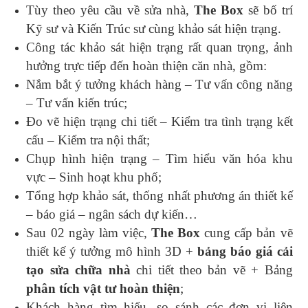
Tùy theo yêu cầu về sửa nhà,
The Box
sẽ bố trí
Kỹ sư và Kiến Trúc sư cùng khảo sát hiện trạng.
Công tác khảo sát hiện trạng rất quan trọng, ảnh
hưởng trực tiếp đến hoàn thiện căn nhà, gồm:
Nắm bắt ý tưởng khách hàng – Tư vấn công năng
– Tư vấn kiến trúc;
Đo vẽ hiện trạng chi tiết – Kiểm tra tình trạng kết
cấu – Kiểm tra nội thất;
Chụp hình hiện trạng – Tìm hiểu văn hóa khu
vực – Sinh hoạt khu phố;
Tổng hợp khảo sát, thống nhất phương án thiết kế
– báo giá – ngân sách dự kiến…
Sau 02 ngày làm việc,
The Box
cung cấp bản vẽ
thiết kế ý tưởng mô hình 3D +
bảng báo giá cải
tạo sửa chữa nhà
chi tiết theo bản vẽ + Bảng
phân tích vật tư hoàn thiện
;
Khách hàng tìm hiểu, so sánh các đơn vị liên