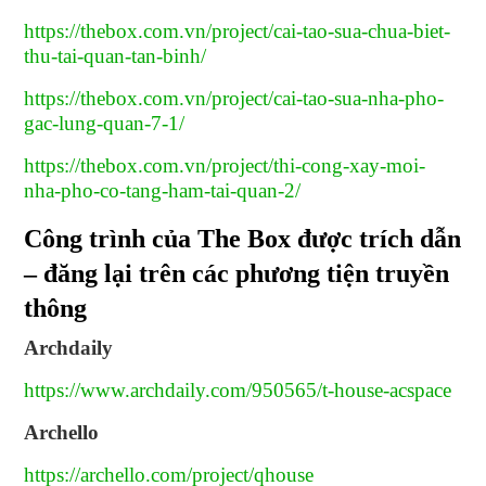
https://thebox.com.vn/project/cai-tao-sua-chua-biet-
thu-tai-quan-tan-binh/
https://thebox.com.vn/project/cai-tao-sua-nha-pho-
gac-lung-quan-7-1/
https://thebox.com.vn/project/thi-cong-xay-moi-
nha-pho-co-tang-ham-tai-quan-2/
Công trình của The Box được trích dẫn
– đăng lại trên các phương tiện truyền
thông
Archdaily
https://www.archdaily.com/950565/t-house-acspace
Archello
https://archello.com/project/qhouse