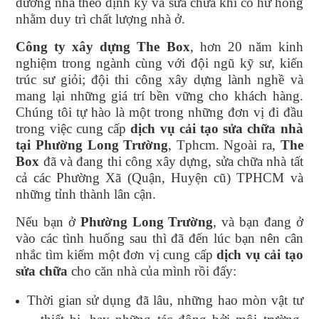
dưỡng nhà theo định kỳ và sửa chữa khi có hư hỏng
nhằm duy trì chất lượng nhà ở.
Công ty xây dựng The Box
, hơn 20 năm kinh
nghiệm trong ngành cùng với đội ngũ kỹ sư, kiến
trúc sư giỏi; đội thi công xây dựng lành nghề và
mang lại những giá trí bền vững cho khách hàng.
Chúng tôi tự hào là một trong những đơn vị đi đầu
trong việc cung cấp
dịch vụ cải tạo sửa chữa nhà
tại Phường Long Trường
, Tphcm. Ngoài ra,
The
Box
đã và đang thi công xây dựng, sửa chữa nhà tất
cả các Phường Xã (Quận, Huyện cũ) TPHCM và
những tỉnh thành lân cận.
Nếu bạn ở
Phường Long Trường
, và bạn đang ở
vào các tình huống sau thì đã đến lúc bạn nên cân
nhắc tìm kiếm một đơn vị cung cấp
dịch vụ cải tạo
sửa chữa
cho căn nhà của mình rồi đấy:
Thời gian sử dụng đã lâu, những hao mòn vật tư