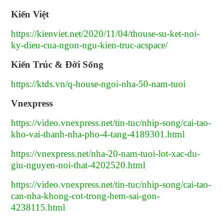
Kiến Việt
https://kienviet.net/2020/11/04/thouse-su-ket-noi-
ky-dieu-cua-ngon-ngu-kien-truc-acspace/
Kiến Trúc & Đời Sống
https://ktds.vn/q-house-ngoi-nha-50-nam-tuoi
Vnexpress
https://video.vnexpress.net/tin-tuc/nhip-song/cai-tao-
kho-vai-thanh-nha-pho-4-tang-4189301.html
https://vnexpress.net/nha-20-nam-tuoi-lot-xac-du-
giu-nguyen-noi-that-4202520.html
https://video.vnexpress.net/tin-tuc/nhip-song/cai-tao-
can-nha-khong-cot-trong-hem-sai-gon-
4238115.html