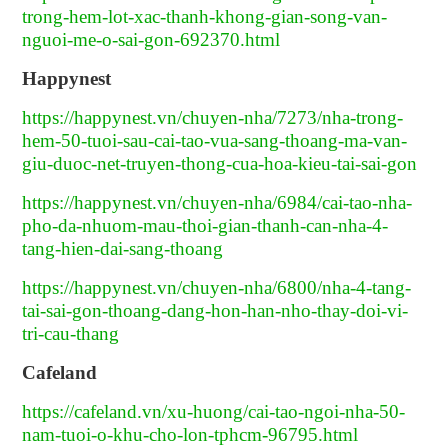
trong-hem-lot-xac-thanh-khong-gian-song-van-
nguoi-me-o-sai-gon-692370.html
Happynest
https://happynest.vn/chuyen-nha/7273/nha-trong-
hem-50-tuoi-sau-cai-tao-vua-sang-thoang-ma-van-
giu-duoc-net-truyen-thong-cua-hoa-kieu-tai-sai-gon
https://happynest.vn/chuyen-nha/6984/cai-tao-nha-
pho-da-nhuom-mau-thoi-gian-thanh-can-nha-4-
tang-hien-dai-sang-thoang
https://happynest.vn/chuyen-nha/6800/nha-4-tang-
tai-sai-gon-thoang-dang-hon-han-nho-thay-doi-vi-
tri-cau-thang
Cafeland
https://cafeland.vn/xu-huong/cai-tao-ngoi-nha-50-
nam-tuoi-o-khu-cho-lon-tphcm-96795.html