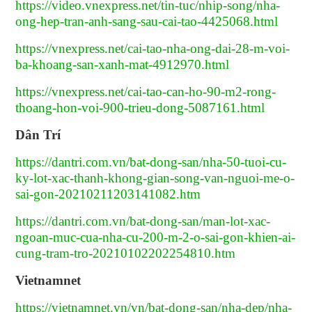
https://video.vnexpress.net/tin-tuc/nhip-song/nha-
ong-hep-tran-anh-sang-sau-cai-tao-4425068.html
https://vnexpress.net/cai-tao-nha-ong-dai-28-m-voi-
ba-khoang-san-xanh-mat-4912970.html
https://vnexpress.net/cai-tao-can-ho-90-m2-rong-
thoang-hon-voi-900-trieu-dong-5087161.html
Dân Trí
https://dantri.com.vn/bat-dong-san/nha-50-tuoi-cu-
ky-lot-xac-thanh-khong-gian-song-van-nguoi-me-o-
sai-gon-20210211203141082.htm
https://dantri.com.vn/bat-dong-san/man-lot-xac-
ngoan-muc-cua-nha-cu-200-m-2-o-sai-gon-khien-ai-
cung-tram-tro-20210102202254810.htm
Vietnamnet
https://vietnamnet.vn/vn/bat-dong-san/nha-dep/nha-