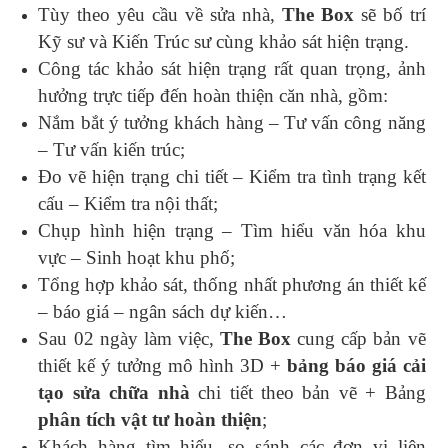
Tùy theo yêu cầu về sửa nhà,
The Box
sẽ bố trí
Kỹ sư và Kiến Trúc sư cùng khảo sát hiện trạng.
Công tác khảo sát hiện trạng rất quan trọng, ảnh
hưởng trực tiếp đến hoàn thiện căn nhà, gồm:
Nắm bắt ý tưởng khách hàng – Tư vấn công năng
– Tư vấn kiến trúc;
Đo vẽ hiện trạng chi tiết – Kiểm tra tình trạng kết
cấu – Kiểm tra nội thất;
Chụp hình hiện trạng – Tìm hiểu văn hóa khu
vực – Sinh hoạt khu phố;
Tổng hợp khảo sát, thống nhất phương án thiết kế
– báo giá – ngân sách dự kiến…
Sau 02 ngày làm việc,
The Box
cung cấp bản vẽ
thiết kế ý tưởng mô hình 3D +
bảng báo giá cải
tạo sửa chữa nhà
chi tiết theo bản vẽ + Bảng
phân tích vật tư hoàn thiện
;
Khách hàng tìm hiểu, so sánh các đơn vị liên