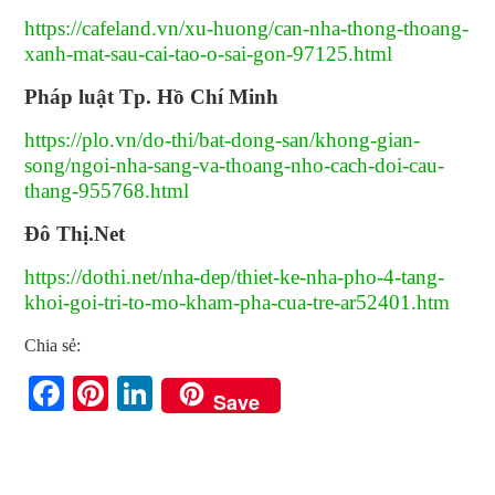
https://cafeland.vn/xu-huong/can-nha-thong-thoang-
xanh-mat-sau-cai-tao-o-sai-gon-97125.html
Pháp luật Tp. Hồ Chí Minh
https://plo.vn/do-thi/bat-dong-san/khong-gian-
song/ngoi-nha-sang-va-thoang-nho-cach-doi-cau-
thang-955768.html
Đô Thị.Net
https://dothi.net/nha-dep/thiet-ke-nha-pho-4-tang-
khoi-goi-tri-to-mo-kham-pha-cua-tre-ar52401.htm
Chia sẻ:
Facebook
Pinterest
LinkedIn
Save