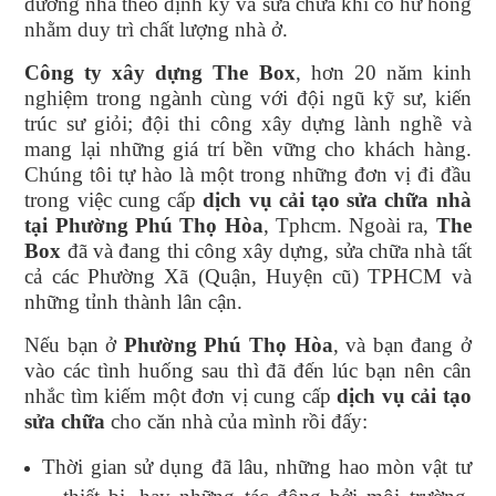
dưỡng nhà theo định kỳ và sửa chữa khi có hư hỏng
nhằm duy trì chất lượng nhà ở.
Công ty xây dựng The Box
, hơn 20 năm kinh
nghiệm trong ngành cùng với đội ngũ kỹ sư, kiến
trúc sư giỏi; đội thi công xây dựng lành nghề và
mang lại những giá trí bền vững cho khách hàng.
Chúng tôi tự hào là một trong những đơn vị đi đầu
trong việc cung cấp
dịch vụ cải tạo sửa chữa nhà
tại Phường Phú Thọ Hòa
, Tphcm. Ngoài ra,
The
Box
đã và đang thi công xây dựng, sửa chữa nhà tất
cả các Phường Xã (Quận, Huyện cũ) TPHCM và
những tỉnh thành lân cận.
Nếu bạn ở
Phường Phú Thọ Hòa
, và bạn đang ở
vào các tình huống sau thì đã đến lúc bạn nên cân
nhắc tìm kiếm một đơn vị cung cấp
dịch vụ cải tạo
sửa chữa
cho căn nhà của mình rồi đấy:
Thời gian sử dụng đã lâu, những hao mòn vật tư