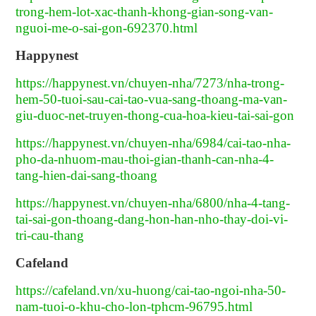
trong-hem-lot-xac-thanh-khong-gian-song-van-
nguoi-me-o-sai-gon-692370.html
Happynest
https://happynest.vn/chuyen-nha/7273/nha-trong-
hem-50-tuoi-sau-cai-tao-vua-sang-thoang-ma-van-
giu-duoc-net-truyen-thong-cua-hoa-kieu-tai-sai-gon
https://happynest.vn/chuyen-nha/6984/cai-tao-nha-
pho-da-nhuom-mau-thoi-gian-thanh-can-nha-4-
tang-hien-dai-sang-thoang
https://happynest.vn/chuyen-nha/6800/nha-4-tang-
tai-sai-gon-thoang-dang-hon-han-nho-thay-doi-vi-
tri-cau-thang
Cafeland
https://cafeland.vn/xu-huong/cai-tao-ngoi-nha-50-
nam-tuoi-o-khu-cho-lon-tphcm-96795.html