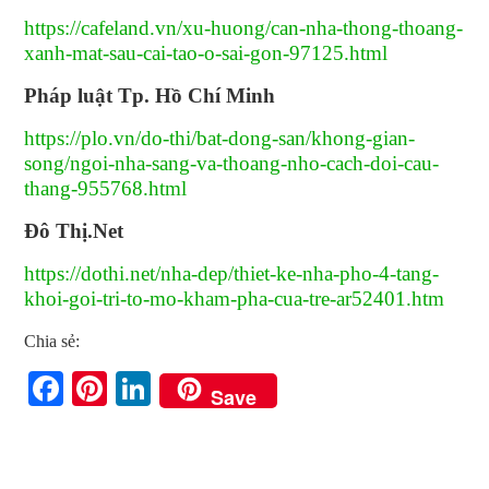
https://cafeland.vn/xu-huong/can-nha-thong-thoang-
xanh-mat-sau-cai-tao-o-sai-gon-97125.html
Pháp luật Tp. Hồ Chí Minh
https://plo.vn/do-thi/bat-dong-san/khong-gian-
song/ngoi-nha-sang-va-thoang-nho-cach-doi-cau-
thang-955768.html
Đô Thị.Net
https://dothi.net/nha-dep/thiet-ke-nha-pho-4-tang-
khoi-goi-tri-to-mo-kham-pha-cua-tre-ar52401.htm
Chia sẻ:
Facebook
Pinterest
LinkedIn
Save