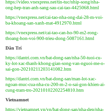
https://video.vnexpress.net/tin-tuc/nhip-song/nha-
ong-hep-tran-anh-sang-sau-cai-tao-4425068.html
https://vnexpress.net/cai-tao-nha-ong-dai-28-m-voi-
ba-khoang-san-xanh-mat-4912970.html
https://vnexpress.net/cai-tao-can-ho-90-m2-rong-
thoang-hon-voi-900-trieu-dong-5087161.html
Dân Trí
https://dantri.com.vn/bat-dong-san/nha-50-tuoi-cu-
ky-lot-xac-thanh-khong-gian-song-van-nguoi-me-o-
sai-gon-20210211203141082.htm
https://dantri.com.vn/bat-dong-san/man-lot-xac-
ngoan-muc-cua-nha-cu-200-m-2-o-sai-gon-khien-ai-
cung-tram-tro-20210102202254810.htm
Vietnamnet
https://vietnamnet.vn/vn/bat-dong-san/nha-dep/nha-