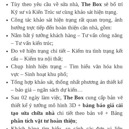
Tùy theo yêu cầu về sửa nhà,
The Box
sẽ bố trí
Kỹ sư và Kiến Trúc sư cùng khảo sát hiện trạng.
Công tác khảo sát hiện trạng rất quan trọng, ảnh
hưởng trực tiếp đến hoàn thiện căn nhà, gồm:
Nắm bắt ý tưởng khách hàng – Tư vấn công năng
– Tư vấn kiến trúc;
Đo vẽ hiện trạng chi tiết – Kiểm tra tình trạng kết
cấu – Kiểm tra nội thất;
Chụp hình hiện trạng – Tìm hiểu văn hóa khu
vực – Sinh hoạt khu phố;
Tổng hợp khảo sát, thống nhất phương án thiết kế
– báo giá – ngân sách dự kiến…
Sau 02 ngày làm việc,
The Box
cung cấp bản vẽ
thiết kế ý tưởng mô hình 3D +
bảng báo giá cải
tạo sửa chữa nhà
chi tiết theo bản vẽ + Bảng
phân tích vật tư hoàn thiện
;
Khách hàng tìm hiểu, so sánh các đơn vị liên