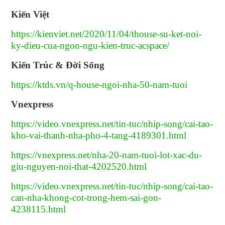
Kiến Việt
https://kienviet.net/2020/11/04/thouse-su-ket-noi-
ky-dieu-cua-ngon-ngu-kien-truc-acspace/
Kiến Trúc & Đời Sống
https://ktds.vn/q-house-ngoi-nha-50-nam-tuoi
Vnexpress
https://video.vnexpress.net/tin-tuc/nhip-song/cai-tao-
kho-vai-thanh-nha-pho-4-tang-4189301.html
https://vnexpress.net/nha-20-nam-tuoi-lot-xac-du-
giu-nguyen-noi-that-4202520.html
https://video.vnexpress.net/tin-tuc/nhip-song/cai-tao-
can-nha-khong-cot-trong-hem-sai-gon-
4238115.html