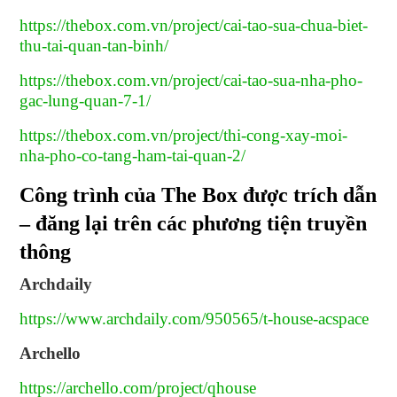
https://thebox.com.vn/project/cai-tao-sua-chua-biet-
thu-tai-quan-tan-binh/
https://thebox.com.vn/project/cai-tao-sua-nha-pho-
gac-lung-quan-7-1/
https://thebox.com.vn/project/thi-cong-xay-moi-
nha-pho-co-tang-ham-tai-quan-2/
Công trình của The Box được trích dẫn
– đăng lại trên các phương tiện truyền
thông
Archdaily
https://www.archdaily.com/950565/t-house-acspace
Archello
https://archello.com/project/qhouse