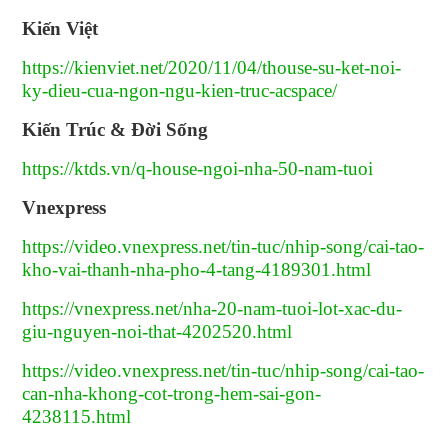
Kiến Việt
https://kienviet.net/2020/11/04/thouse-su-ket-noi-
ky-dieu-cua-ngon-ngu-kien-truc-acspace/
Kiến Trúc & Đời Sống
https://ktds.vn/q-house-ngoi-nha-50-nam-tuoi
Vnexpress
https://video.vnexpress.net/tin-tuc/nhip-song/cai-tao-
kho-vai-thanh-nha-pho-4-tang-4189301.html
https://vnexpress.net/nha-20-nam-tuoi-lot-xac-du-
giu-nguyen-noi-that-4202520.html
https://video.vnexpress.net/tin-tuc/nhip-song/cai-tao-
can-nha-khong-cot-trong-hem-sai-gon-
4238115.html