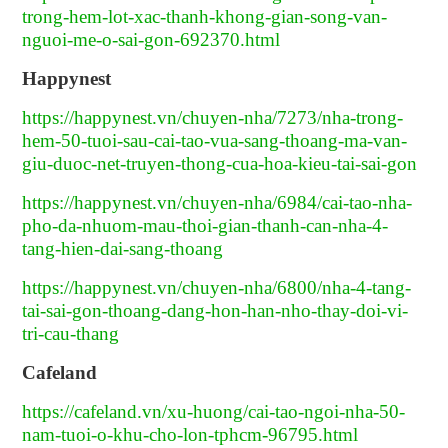
trong-hem-lot-xac-thanh-khong-gian-song-van-
nguoi-me-o-sai-gon-692370.html
Happynest
https://happynest.vn/chuyen-nha/7273/nha-trong-
hem-50-tuoi-sau-cai-tao-vua-sang-thoang-ma-van-
giu-duoc-net-truyen-thong-cua-hoa-kieu-tai-sai-gon
https://happynest.vn/chuyen-nha/6984/cai-tao-nha-
pho-da-nhuom-mau-thoi-gian-thanh-can-nha-4-
tang-hien-dai-sang-thoang
https://happynest.vn/chuyen-nha/6800/nha-4-tang-
tai-sai-gon-thoang-dang-hon-han-nho-thay-doi-vi-
tri-cau-thang
Cafeland
https://cafeland.vn/xu-huong/cai-tao-ngoi-nha-50-
nam-tuoi-o-khu-cho-lon-tphcm-96795.html