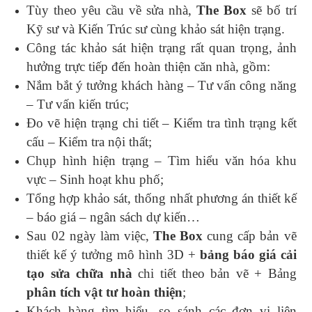
Tùy theo yêu cầu về sửa nhà,
The Box
sẽ bố trí
Kỹ sư và Kiến Trúc sư cùng khảo sát hiện trạng.
Công tác khảo sát hiện trạng rất quan trọng, ảnh
hưởng trực tiếp đến hoàn thiện căn nhà, gồm:
Nắm bắt ý tưởng khách hàng – Tư vấn công năng
– Tư vấn kiến trúc;
Đo vẽ hiện trạng chi tiết – Kiểm tra tình trạng kết
cấu – Kiểm tra nội thất;
Chụp hình hiện trạng – Tìm hiểu văn hóa khu
vực – Sinh hoạt khu phố;
Tổng hợp khảo sát, thống nhất phương án thiết kế
– báo giá – ngân sách dự kiến…
Sau 02 ngày làm việc,
The Box
cung cấp bản vẽ
thiết kế ý tưởng mô hình 3D +
bảng báo giá cải
tạo sửa chữa nhà
chi tiết theo bản vẽ + Bảng
phân tích vật tư hoàn thiện
;
Khách hàng tìm hiểu, so sánh các đơn vị liên