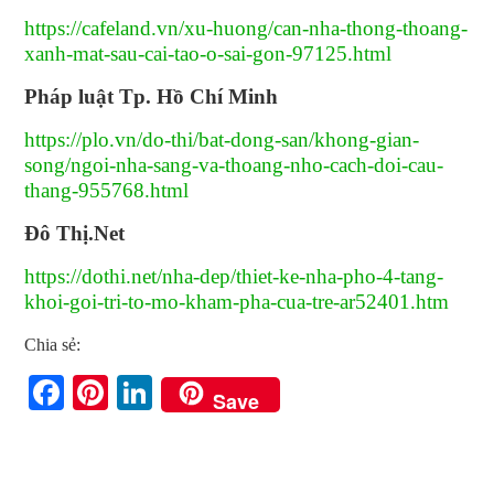
https://cafeland.vn/xu-huong/can-nha-thong-thoang-
xanh-mat-sau-cai-tao-o-sai-gon-97125.html
Pháp luật Tp. Hồ Chí Minh
https://plo.vn/do-thi/bat-dong-san/khong-gian-
song/ngoi-nha-sang-va-thoang-nho-cach-doi-cau-
thang-955768.html
Đô Thị.Net
https://dothi.net/nha-dep/thiet-ke-nha-pho-4-tang-
khoi-goi-tri-to-mo-kham-pha-cua-tre-ar52401.htm
Chia sẻ:
Facebook
Pinterest
LinkedIn
Save