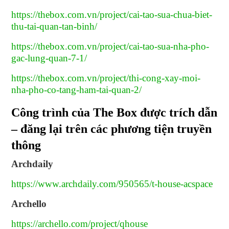
https://thebox.com.vn/project/cai-tao-sua-chua-biet-
thu-tai-quan-tan-binh/
https://thebox.com.vn/project/cai-tao-sua-nha-pho-
gac-lung-quan-7-1/
https://thebox.com.vn/project/thi-cong-xay-moi-
nha-pho-co-tang-ham-tai-quan-2/
Công trình của The Box được trích dẫn
– đăng lại trên các phương tiện truyền
thông
Archdaily
https://www.archdaily.com/950565/t-house-acspace
Archello
https://archello.com/project/qhouse