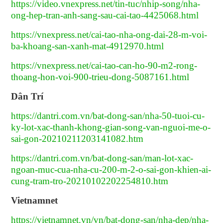
https://video.vnexpress.net/tin-tuc/nhip-song/nha-
ong-hep-tran-anh-sang-sau-cai-tao-4425068.html
https://vnexpress.net/cai-tao-nha-ong-dai-28-m-voi-
ba-khoang-san-xanh-mat-4912970.html
https://vnexpress.net/cai-tao-can-ho-90-m2-rong-
thoang-hon-voi-900-trieu-dong-5087161.html
Dân Trí
https://dantri.com.vn/bat-dong-san/nha-50-tuoi-cu-
ky-lot-xac-thanh-khong-gian-song-van-nguoi-me-o-
sai-gon-20210211203141082.htm
https://dantri.com.vn/bat-dong-san/man-lot-xac-
ngoan-muc-cua-nha-cu-200-m-2-o-sai-gon-khien-ai-
cung-tram-tro-20210102202254810.htm
Vietnamnet
https://vietnamnet.vn/vn/bat-dong-san/nha-dep/nha-