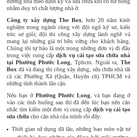
dưỡng nhà theo định kỳ và sửa chữa khi có hư hỏng
nhằm duy trì chất lượng nhà ở.
Công ty xây dựng The Box
, hơn 20 năm kinh
nghiệm trong ngành cùng với đội ngũ kỹ sư, kiến
trúc sư giỏi; đội thi công xây dựng lành nghề và
mang lại những giá trí bền vững cho khách hàng.
Chúng tôi tự hào là một trong những đơn vị đi đầu
trong việc cung cấp
dịch vụ cải tạo sửa chữa nhà
tại Phường Phước Long
, Tphcm. Ngoài ra,
The
Box
đã và đang thi công xây dựng, sửa chữa nhà tất
cả các Phường Xã (Quận, Huyện cũ) TPHCM và
những tỉnh thành lân cận.
Nếu bạn ở
Phường Phước Long
, và bạn đang ở
vào các tình huống sau thì đã đến lúc bạn nên cân
nhắc tìm kiếm một đơn vị cung cấp
dịch vụ cải tạo
sửa chữa
cho căn nhà của mình rồi đấy:
Thời gian sử dụng đã lâu, những hao mòn vật tư