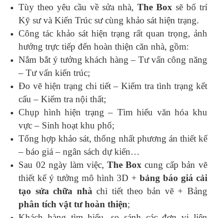
Tùy theo yêu cầu về sửa nhà,
The Box
sẽ bố trí
Kỹ sư và Kiến Trúc sư cùng khảo sát hiện trạng.
Công tác khảo sát hiện trạng rất quan trọng, ảnh
hưởng trực tiếp đến hoàn thiện căn nhà, gồm:
Nắm bắt ý tưởng khách hàng – Tư vấn công năng
– Tư vấn kiến trúc;
Đo vẽ hiện trạng chi tiết – Kiểm tra tình trạng kết
cấu – Kiểm tra nội thất;
Chụp hình hiện trạng – Tìm hiểu văn hóa khu
vực – Sinh hoạt khu phố;
Tổng hợp khảo sát, thống nhất phương án thiết kế
– báo giá – ngân sách dự kiến…
Sau 02 ngày làm việc,
The Box
cung cấp bản vẽ
thiết kế ý tưởng mô hình 3D +
bảng báo giá cải
tạo sửa chữa nhà
chi tiết theo bản vẽ + Bảng
phân tích vật tư hoàn thiện
;
Khách hàng tìm hiểu, so sánh các đơn vị liên