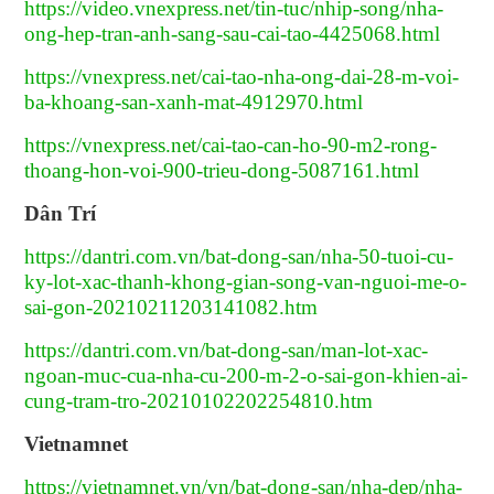
https://video.vnexpress.net/tin-tuc/nhip-song/nha-
ong-hep-tran-anh-sang-sau-cai-tao-4425068.html
https://vnexpress.net/cai-tao-nha-ong-dai-28-m-voi-
ba-khoang-san-xanh-mat-4912970.html
https://vnexpress.net/cai-tao-can-ho-90-m2-rong-
thoang-hon-voi-900-trieu-dong-5087161.html
Dân Trí
https://dantri.com.vn/bat-dong-san/nha-50-tuoi-cu-
ky-lot-xac-thanh-khong-gian-song-van-nguoi-me-o-
sai-gon-20210211203141082.htm
https://dantri.com.vn/bat-dong-san/man-lot-xac-
ngoan-muc-cua-nha-cu-200-m-2-o-sai-gon-khien-ai-
cung-tram-tro-20210102202254810.htm
Vietnamnet
https://vietnamnet.vn/vn/bat-dong-san/nha-dep/nha-