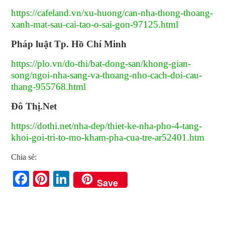
https://cafeland.vn/xu-huong/can-nha-thong-thoang-
xanh-mat-sau-cai-tao-o-sai-gon-97125.html
Pháp luật Tp. Hồ Chí Minh
https://plo.vn/do-thi/bat-dong-san/khong-gian-
song/ngoi-nha-sang-va-thoang-nho-cach-doi-cau-
thang-955768.html
Đô Thị.Net
https://dothi.net/nha-dep/thiet-ke-nha-pho-4-tang-
khoi-goi-tri-to-mo-kham-pha-cua-tre-ar52401.htm
Chia sẻ:
Facebook
Pinterest
LinkedIn
Save