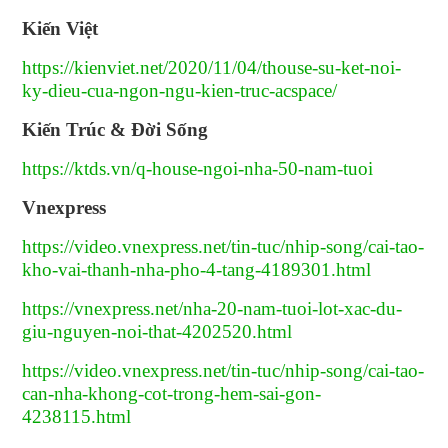
Kiến Việt
https://kienviet.net/2020/11/04/thouse-su-ket-noi-
ky-dieu-cua-ngon-ngu-kien-truc-acspace/
Kiến Trúc & Đời Sống
https://ktds.vn/q-house-ngoi-nha-50-nam-tuoi
Vnexpress
https://video.vnexpress.net/tin-tuc/nhip-song/cai-tao-
kho-vai-thanh-nha-pho-4-tang-4189301.html
https://vnexpress.net/nha-20-nam-tuoi-lot-xac-du-
giu-nguyen-noi-that-4202520.html
https://video.vnexpress.net/tin-tuc/nhip-song/cai-tao-
can-nha-khong-cot-trong-hem-sai-gon-
4238115.html