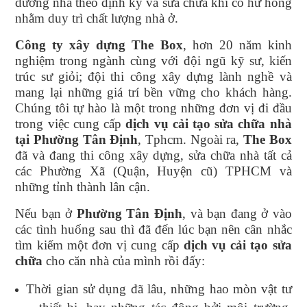
dưỡng nhà theo định kỳ và sửa chữa khi có hư hỏng
nhằm duy trì chất lượng nhà ở.
Công ty xây dựng The Box
, hơn 20 năm kinh
nghiệm trong ngành cùng với đội ngũ kỹ sư, kiến
trúc sư giỏi; đội thi công xây dựng lành nghề và
mang lại những giá trí bền vững cho khách hàng.
Chúng tôi tự hào là một trong những đơn vị đi đầu
trong việc cung cấp
dịch vụ cải tạo sửa chữa nhà
tại Phường Tân Định
, Tphcm. Ngoài ra,
The Box
đã và đang thi công xây dựng, sửa chữa nhà tất cả
các Phường Xã (Quận, Huyện cũ) TPHCM và
những tỉnh thành lân cận.
Nếu bạn ở
Phường Tân Định
, và bạn đang ở vào
các tình huống sau thì đã đến lúc bạn nên cân nhắc
tìm kiếm một đơn vị cung cấp
dịch vụ cải tạo sửa
chữa
cho căn nhà của mình rồi đấy:
Thời gian sử dụng đã lâu, những hao mòn vật tư