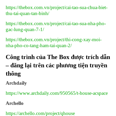
https://thebox.com.vn/project/cai-tao-sua-chua-biet-
thu-tai-quan-tan-binh/
https://thebox.com.vn/project/cai-tao-sua-nha-pho-
gac-lung-quan-7-1/
https://thebox.com.vn/project/thi-cong-xay-moi-
nha-pho-co-tang-ham-tai-quan-2/
Công trình của The Box được trích dẫn
– đăng lại trên các phương tiện truyền
thông
Archdaily
https://www.archdaily.com/950565/t-house-acspace
Archello
https://archello.com/project/qhouse