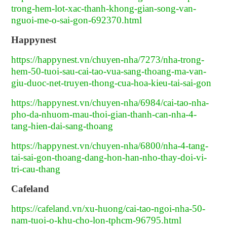
trong-hem-lot-xac-thanh-khong-gian-song-van-
nguoi-me-o-sai-gon-692370.html
Happynest
https://happynest.vn/chuyen-nha/7273/nha-trong-
hem-50-tuoi-sau-cai-tao-vua-sang-thoang-ma-van-
giu-duoc-net-truyen-thong-cua-hoa-kieu-tai-sai-gon
https://happynest.vn/chuyen-nha/6984/cai-tao-nha-
pho-da-nhuom-mau-thoi-gian-thanh-can-nha-4-
tang-hien-dai-sang-thoang
https://happynest.vn/chuyen-nha/6800/nha-4-tang-
tai-sai-gon-thoang-dang-hon-han-nho-thay-doi-vi-
tri-cau-thang
Cafeland
https://cafeland.vn/xu-huong/cai-tao-ngoi-nha-50-
nam-tuoi-o-khu-cho-lon-tphcm-96795.html