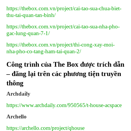
https://thebox.com.vn/project/cai-tao-sua-chua-biet-
thu-tai-quan-tan-binh/
https://thebox.com.vn/project/cai-tao-sua-nha-pho-
gac-lung-quan-7-1/
https://thebox.com.vn/project/thi-cong-xay-moi-
nha-pho-co-tang-ham-tai-quan-2/
Công trình của The Box được trích dẫn
– đăng lại trên các phương tiện truyền
thông
Archdaily
https://www.archdaily.com/950565/t-house-acspace
Archello
https://archello.com/project/qhouse