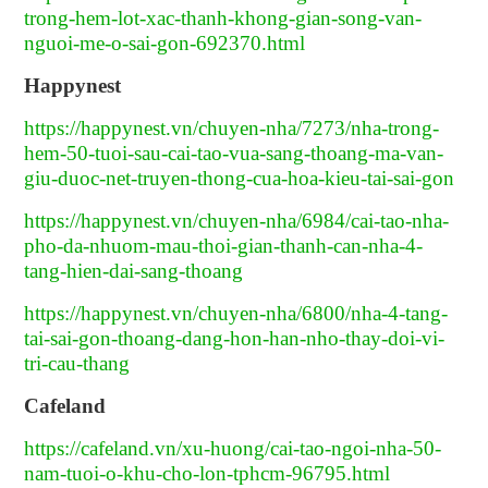
trong-hem-lot-xac-thanh-khong-gian-song-van-
nguoi-me-o-sai-gon-692370.html
Happynest
https://happynest.vn/chuyen-nha/7273/nha-trong-
hem-50-tuoi-sau-cai-tao-vua-sang-thoang-ma-van-
giu-duoc-net-truyen-thong-cua-hoa-kieu-tai-sai-gon
https://happynest.vn/chuyen-nha/6984/cai-tao-nha-
pho-da-nhuom-mau-thoi-gian-thanh-can-nha-4-
tang-hien-dai-sang-thoang
https://happynest.vn/chuyen-nha/6800/nha-4-tang-
tai-sai-gon-thoang-dang-hon-han-nho-thay-doi-vi-
tri-cau-thang
Cafeland
https://cafeland.vn/xu-huong/cai-tao-ngoi-nha-50-
nam-tuoi-o-khu-cho-lon-tphcm-96795.html