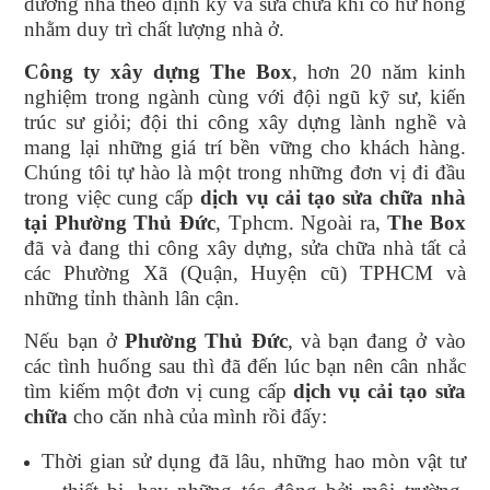
dưỡng nhà theo định kỳ và sửa chữa khi có hư hỏng
nhằm duy trì chất lượng nhà ở.
Công ty xây dựng The Box
, hơn 20 năm kinh
nghiệm trong ngành cùng với đội ngũ kỹ sư, kiến
trúc sư giỏi; đội thi công xây dựng lành nghề và
mang lại những giá trí bền vững cho khách hàng.
Chúng tôi tự hào là một trong những đơn vị đi đầu
trong việc cung cấp
dịch vụ cải tạo sửa chữa nhà
tại Phường Thủ Đức
, Tphcm. Ngoài ra,
The Box
đã và đang thi công xây dựng, sửa chữa nhà tất cả
các Phường Xã (Quận, Huyện cũ) TPHCM và
những tỉnh thành lân cận.
Nếu bạn ở
Phường Thủ Đức
, và bạn đang ở vào
các tình huống sau thì đã đến lúc bạn nên cân nhắc
tìm kiếm một đơn vị cung cấp
dịch vụ cải tạo sửa
chữa
cho căn nhà của mình rồi đấy:
Thời gian sử dụng đã lâu, những hao mòn vật tư