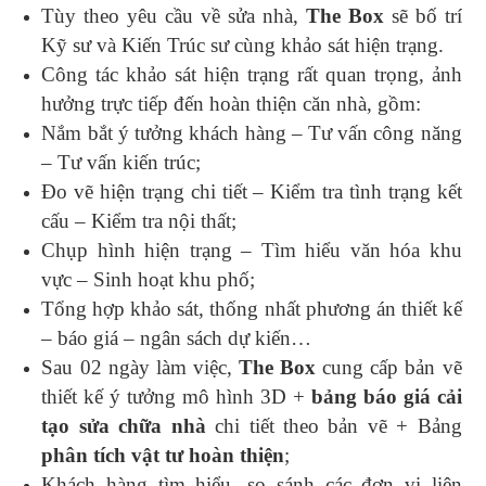
Tùy theo yêu cầu về sửa nhà,
The Box
sẽ bố trí
Kỹ sư và Kiến Trúc sư cùng khảo sát hiện trạng.
Công tác khảo sát hiện trạng rất quan trọng, ảnh
hưởng trực tiếp đến hoàn thiện căn nhà, gồm:
Nắm bắt ý tưởng khách hàng – Tư vấn công năng
– Tư vấn kiến trúc;
Đo vẽ hiện trạng chi tiết – Kiểm tra tình trạng kết
cấu – Kiểm tra nội thất;
Chụp hình hiện trạng – Tìm hiểu văn hóa khu
vực – Sinh hoạt khu phố;
Tổng hợp khảo sát, thống nhất phương án thiết kế
– báo giá – ngân sách dự kiến…
Sau 02 ngày làm việc,
The Box
cung cấp bản vẽ
thiết kế ý tưởng mô hình 3D +
bảng báo giá cải
tạo sửa chữa nhà
chi tiết theo bản vẽ + Bảng
phân tích vật tư hoàn thiện
;
Khách hàng tìm hiểu, so sánh các đơn vị liên