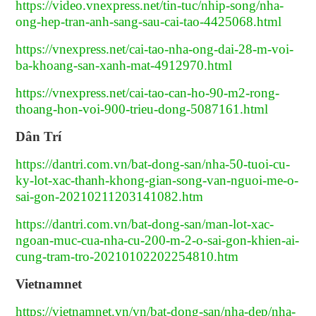
https://video.vnexpress.net/tin-tuc/nhip-song/nha-
ong-hep-tran-anh-sang-sau-cai-tao-4425068.html
https://vnexpress.net/cai-tao-nha-ong-dai-28-m-voi-
ba-khoang-san-xanh-mat-4912970.html
https://vnexpress.net/cai-tao-can-ho-90-m2-rong-
thoang-hon-voi-900-trieu-dong-5087161.html
Dân Trí
https://dantri.com.vn/bat-dong-san/nha-50-tuoi-cu-
ky-lot-xac-thanh-khong-gian-song-van-nguoi-me-o-
sai-gon-20210211203141082.htm
https://dantri.com.vn/bat-dong-san/man-lot-xac-
ngoan-muc-cua-nha-cu-200-m-2-o-sai-gon-khien-ai-
cung-tram-tro-20210102202254810.htm
Vietnamnet
https://vietnamnet.vn/vn/bat-dong-san/nha-dep/nha-