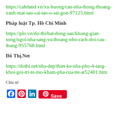
https://cafeland.vn/xu-huong/can-nha-thong-thoang-
xanh-mat-sau-cai-tao-o-sai-gon-97125.html
Pháp luật Tp. Hồ Chí Minh
https://plo.vn/do-thi/bat-dong-san/khong-gian-
song/ngoi-nha-sang-va-thoang-nho-cach-doi-cau-
thang-955768.html
Đô Thị.Net
https://dothi.net/nha-dep/thiet-ke-nha-pho-4-tang-
khoi-goi-tri-to-mo-kham-pha-cua-tre-ar52401.htm
Chia sẻ:
Facebook
Pinterest
LinkedIn
Save