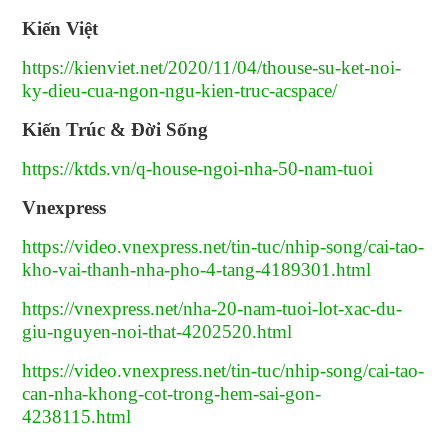
Kiến Việt
https://kienviet.net/2020/11/04/thouse-su-ket-noi-
ky-dieu-cua-ngon-ngu-kien-truc-acspace/
Kiến Trúc & Đời Sống
https://ktds.vn/q-house-ngoi-nha-50-nam-tuoi
Vnexpress
https://video.vnexpress.net/tin-tuc/nhip-song/cai-tao-
kho-vai-thanh-nha-pho-4-tang-4189301.html
https://vnexpress.net/nha-20-nam-tuoi-lot-xac-du-
giu-nguyen-noi-that-4202520.html
https://video.vnexpress.net/tin-tuc/nhip-song/cai-tao-
can-nha-khong-cot-trong-hem-sai-gon-
4238115.html