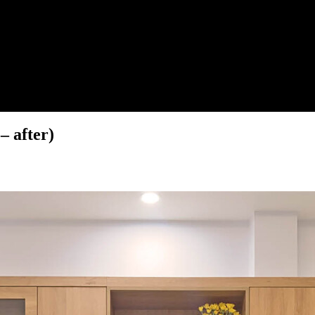
– after)
ưng. Chủ nhà mua lại căn nhà, đã ở 1 thời gian, nay muốn c