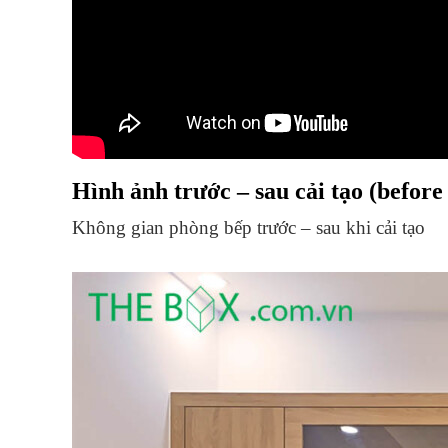
Hình ảnh trước – sau cải tạo (before 
Không gian phòng bếp trước – sau khi cải tạo
Đánh giá hiện trạng
Căn nhà gác lửng với cấu trúc đơn giản & đặc tr
mới và hiện đại hơn.