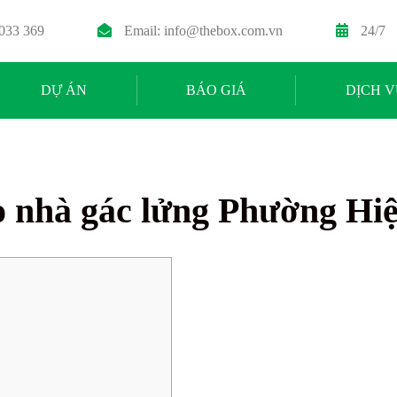
 033 369
Email:
info@thebox.com.vn
24/7
DỰ ÁN
BÁO GIÁ
DỊCH V
o nhà gác lửng Phường Hi