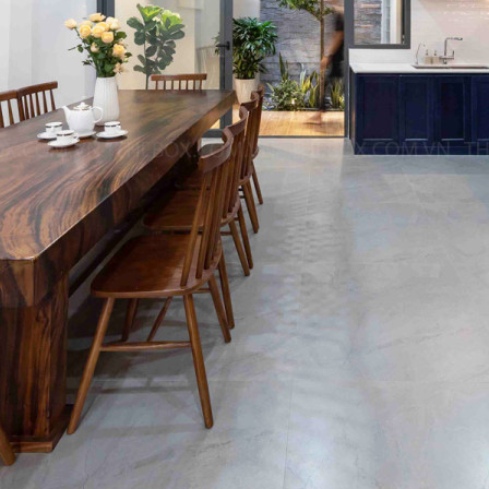
 nhà
 Bình
h Thạnh
uận 6
p
 độc đáo tại Quận Gò Vấp
 niệm tại Quận Tân Bình
Tân
 7
12
Phú