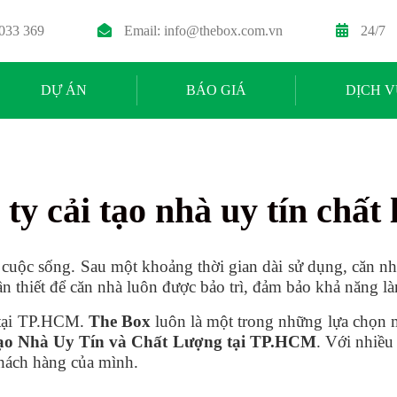
 033 369
Email:
info@thebox.com.vn
24/7
DỰ ÁN
BÁO GIÁ
DỊCH V
ty cải tạo nhà uy tín chất
g cuộc sống. Sau một khoảng thời gian dài sử dụng, căn n
 cần thiết để căn nhà luôn được bảo trì, đảm bảo khả năng 
 tại TP.HCM.
The Box
luôn là một trong những lựa chọn 
ạo Nhà Uy Tín và Chất Lượng tại TP.HCM
. Với nhiề
khách hàng của mình.