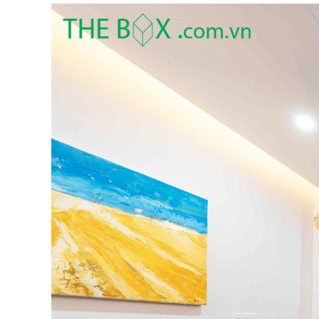
Nội dung
1
Thế mạnh của The Box
2
Tại sao bạn nên chọn công ty cải tạo nhà uy t
3
Các tiêu chí để đánh giá một công ty có uy tín
4
Dịch vụ cải tạo nhà chất lượng của The Box
4.1
Thiết kế & tư vấn
4.2
Thi công xây dựng
4.3
Hoàn thiện & nội thất
5
Các bước cải tạo nhà
5.1
Lên kế hoạch
5.2
Xác định ngân sách – chi phí
5.3
Triển khai thi công
5.4
Kiểm tra & hoàn thiện
6
Lợi ích của việc cải tạo nhà
7
Một số mẹo cải tạo nhà hiệu quả