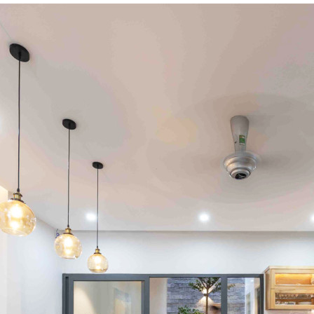
ín?
 trong lĩnh vực cải tạo nhà