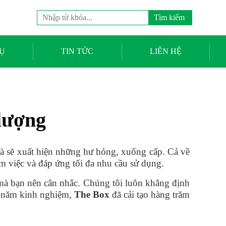
Tìm
kiếm
cho:
Ụ
TIN TỨC
LIÊN HỆ
 lượng
hà sẽ xuất hiện những hư hỏng, xuống cấp. Cả về
làm việc và đáp ứng tối đa nhu cầu sử dụng.
mà bạn nên cân nhắc. Chúng tôi luôn khẳng định
u năm kinh nghiệm,
The Box
đã cải tạo hàng trăm