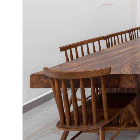
8
Đơn vị cải tạo nhà uy tín & chất lượng
9
Dịch vụ cải tạo nhà chất lượng
9.1
Khách hàng hài lòng với công ty cải tạo
9.2
Báo giá cải tạo nhà
10
Một số dự án cải tạo nhà tiêu biểu
10.1
Thi công cải tạo nhà phố tại Quận Tân
10.2
Thi công cải tạo nhà phố tại Quận Bìn
10.3
Thi công cải tạo nhà 50 năm tuổi tại Q
10.4
Thi công sửa chữa nhà tại Quận Gò Vấ
10.5
Thi công cải tạo nhà phố với mặt tiền
10.6
Thi công cải tạo căn nhà với nhiều kỷ
10.7
Thi công sửa chữa nhà tại Quận Bình 
10.8
Thi công cải tạo nhà gác lửng tại Quận
10.9
Thi công cải tạo nhà phố tại Quận 8
10.10
Thi công sửa chữa nhà phố tại Quận 
10.11
Thi công sửa chữa nhà tại Quận Tân 
11
Kết luận